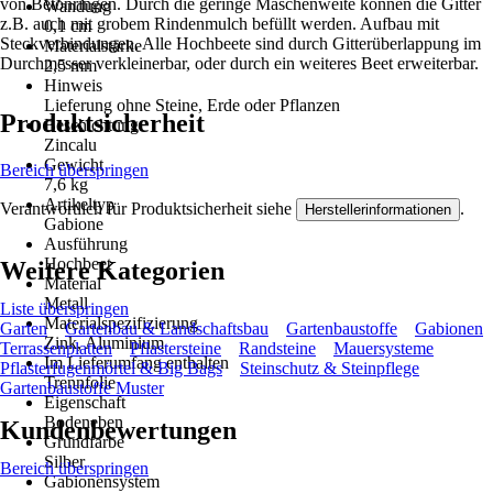
von Betonringen. Durch die geringe Maschenweite können die Gitter
Wandung
z.B. auch mit grobem Rindenmulch befüllt werden. Aufbau mit
0,1 cm
Steckverbindungen. Alle Hochbeete sind durch Gitterüberlappung im
Materialstärke
Durchmesser verkleinerbar, oder durch ein weiteres Beet erweiterbar.
2,5 mm
Hinweis
Lieferung ohne Steine, Erde oder Pflanzen
Produktsicherheit
Beschichtung
Zincalu
Gewicht
Bereich überspringen
7,6 kg
Artikeltyp
Verantwortlich für Produktsicherheit siehe
.
Herstellerinformationen
Gabione
Ausführung
Hochbeet
Weitere Kategorien
Material
Metall
Liste überspringen
Materialspezifizierung
Garten
Gartenbau & Landschaftsbau
Gartenbaustoffe
Gabionen
Zink, Aluminium
Terrassenplatten
Pflastersteine
Randsteine
Mauersysteme
Im Lieferumfang enthalten
Pflasterfugenmörtel & Big Bags
Steinschutz & Steinpflege
Trennfolie
Gartenbaustoffe Muster
Eigenschaft
Bodeneben
Kundenbewertungen
Grundfarbe
Silber
Bereich überspringen
Gabionensystem