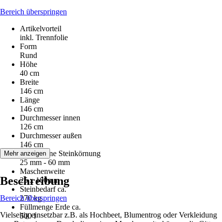
Bereich überspringen
Artikelvorteil
inkl. Trennfolie
Form
Rund
Höhe
40 cm
Breite
146 cm
Länge
146 cm
Durchmesser innen
126 cm
Durchmesser außen
146 cm
empfohlene Steinkörnung
Mehr anzeigen
25 mm - 60 mm
Maschenweite
Beschreibung
25 x 100mm
Steinbedarf ca.
Bereich überspringen
270 kg
Füllmenge Erde ca.
Vielseitig einsetzbar z.B. als Hochbeet, Blumentrog oder Verkleidung
500 l