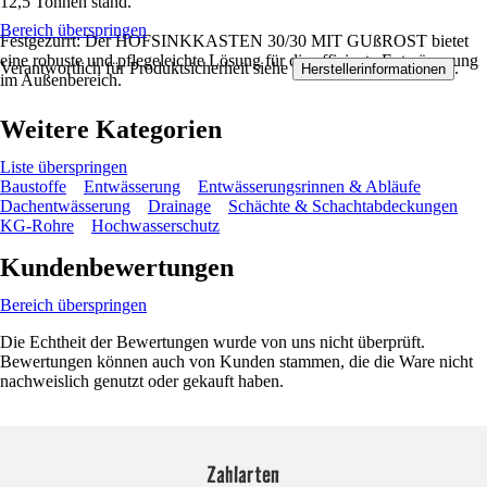
12,5 Tonnen stand.
Bereich überspringen
Festgezurrt: Der HOFSINKKASTEN 30/30 MIT GUßROST bietet
eine robuste und pflegeleichte Lösung für die effiziente Entwässerung
Verantwortlich für Produktsicherheit siehe
.
Herstellerinformationen
im Außenbereich.
Weitere Kategorien
Liste überspringen
Baustoffe
Entwässerung
Entwässerungsrinnen & Abläufe
Dachentwässerung
Drainage
Schächte & Schachtabdeckungen
KG-Rohre
Hochwasserschutz
Kundenbewertungen
Bereich überspringen
Die Echtheit der Bewertungen wurde von uns nicht überprüft.
Bewertungen können auch von Kunden stammen, die die Ware nicht
nachweislich genutzt oder gekauft haben.
Zahlarten