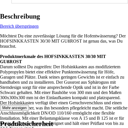
Beschreibung
Bereich überspringen
Möchtest Du eine zuverlässige Lösung für die Hofentwässerung? Der
HOFSINKKASTEN 30/30 MIT GUßROST ist genau das, was Du
brauchst.
Produktmerkmale des HOFSINKKASTEN 30/30 MIT
GUßROST
Darum solltest Du zugreifen: Der Hofsinkkasten aus modifiziertem
Polypropylen bietet eine effektive Punktentwässerung für Höfe,
Garagen und Plätze. Dank seines geringen Gewichts ist er einfach zu
handhaben und zu installieren. Der Gussrost aus Sphäroguss mit
Sterndesign sorgt für eine ansprechende Optik und ist in der Farbe
Schwarz gehalten. Mit einer Bauhöhe von 300 mm und den Maßen
300x300x300 mm ist der Einlaufkasten kompakt und platzsparend.
Der Hofsinkkasten verfügt über einen Geruchsverschluss und einen
Schmutzfangeimer, was ihn besonders pflegeleicht macht. Die seitliche
Mehr anzeigen
Anschlussmöglichkeit DN/OD 110/160 ermöglicht eine flexible
Installation. Mit einer Belastungsklasse von A 15 und B 125 ist er für
Produktsicherheit
wenig befahrene Bereiche geeignet und hält einer Prüflast von bis zu