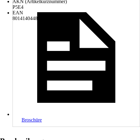
AKN (Artikelkurznummer)
P5E4
EAN
8014140448686
Broschüre