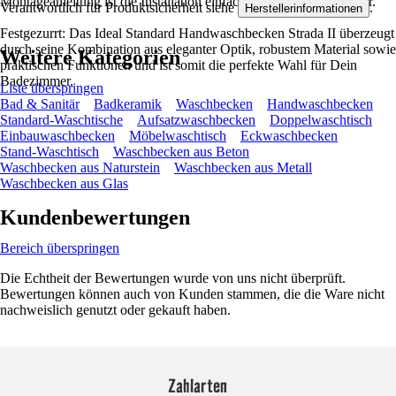
Montageanleitung ist die Installation einfach und schnell umsetzbar.
Verantwortlich für Produktsicherheit siehe
.
Herstellerinformationen
Festgezurrt: Das Ideal Standard Handwaschbecken Strada II überzeugt
durch seine Kombination aus eleganter Optik, robustem Material sowie
Weitere Kategorien
praktischen Funktionen und ist somit die perfekte Wahl für Dein
Badezimmer.
Liste überspringen
Bad & Sanitär
Badkeramik
Waschbecken
Handwaschbecken
Standard-Waschtische
Aufsatzwaschbecken
Doppelwaschtisch
Einbauwaschbecken
Möbelwaschtisch
Eckwaschbecken
Stand-Waschtisch
Waschbecken aus Beton
Waschbecken aus Naturstein
Waschbecken aus Metall
Waschbecken aus Glas
Kundenbewertungen
Bereich überspringen
Die Echtheit der Bewertungen wurde von uns nicht überprüft.
Bewertungen können auch von Kunden stammen, die die Ware nicht
nachweislich genutzt oder gekauft haben.
Zahlarten