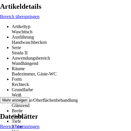
Artikeldetails
Bereich überspringen
Artikeltyp
Waschtisch
Ausführung
Handwaschbecken
Serie
Strada II
Anwendungsbereich
Wandhängend
Räume
Badezimmer, Gäste-WC
Form
Rechteck
Grundfarbe
Weiß
Oberfläche/Oberflächenbehandlung
Mehr anzeigen
Glänzend
Breite
Datenblätter
45 cm
Tiefe
Bereich überspringen
27 cm