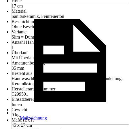
Höhe
17 cm
Material
Sanitärkeramik, Feinfeuerton
Beschichtung
Ohne Beschichtung
Variante
Slim = Dünnwandig
Anzahl Hahnlöcher
1
Überlauf
Mit Überlauf
Amaturenbohrung
35 mm
Besteht aus
Handwaschbecken, Befestigungsmaterial, Montageanleitung,
Keramikstopfen
Herstellerartikelnummer
T299501
Einsatzbereich
Innen
Gewicht
9 kg
Maßzeichnung
Maße (BxT)
45 x 27 cm