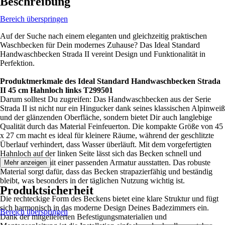
Beschreibung
Bereich überspringen
Auf der Suche nach einem eleganten und gleichzeitig praktischen
Waschbecken für Dein modernes Zuhause? Das Ideal Standard
Handwaschbecken Strada II vereint Design und Funktionalität in
Perfektion.
Produktmerkmale des Ideal Standard Handwaschbecken Strada
II 45 cm Hahnloch links T299501
Darum solltest Du zugreifen: Das Handwaschbecken aus der Serie
Strada II ist nicht nur ein Hingucker dank seines klassischen Alpinweiß
und der glänzenden Oberfläche, sondern bietet Dir auch langlebige
Qualität durch das Material Feinfeuerton. Die kompakte Größe von 45
x 27 cm macht es ideal für kleinere Räume, während der geschlitzte
Überlauf verhindert, dass Wasser überläuft. Mit dem vorgefertigten
Hahnloch auf der linken Seite lässt sich das Becken schnell und
unkompliziert mit einer passenden Armatur ausstatten. Das robuste
Mehr anzeigen
Material sorgt dafür, dass das Becken strapazierfähig und beständig
bleibt, was besonders in der täglichen Nutzung wichtig ist.
Produktsicherheit
Die rechteckige Form des Beckens bietet eine klare Struktur und fügt
sich harmonisch in das moderne Design Deines Badezimmers ein.
Bereich überspringen
Dank der mitgelieferten Befestigungsmaterialien und