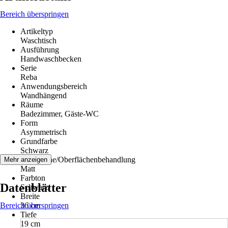
Bereich überspringen
Artikeltyp
Waschtisch
Ausführung
Handwaschbecken
Serie
Reba
Anwendungsbereich
Wandhängend
Räume
Badezimmer, Gäste-WC
Form
Asymmetrisch
Grundfarbe
Schwarz
Oberfläche/Oberflächenbehandlung
Mehr anzeigen
Matt
Farbton
Datenblätter
Schwarz
Breite
Bereich überspringen
36 cm
Tiefe
19 cm