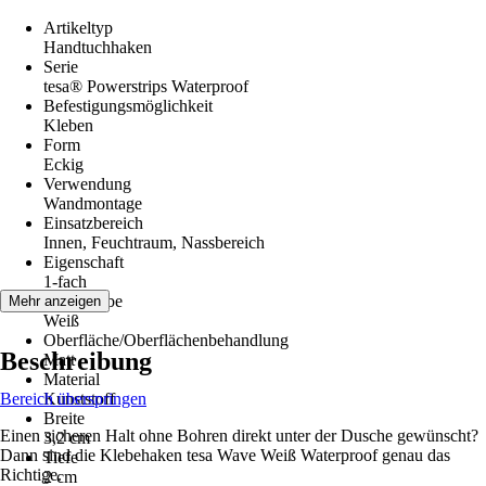
Artikeltyp
Handtuchhaken
Serie
tesa® Powerstrips Waterproof
Befestigungsmöglichkeit
Kleben
Form
Eckig
Verwendung
Wandmontage
Einsatzbereich
Innen, Feuchtraum, Nassbereich
Eigenschaft
1-fach
Grundfarbe
Mehr anzeigen
Weiß
Oberfläche/Oberflächenbehandlung
Beschreibung
Matt
Material
Bereich überspringen
Kunststoff
Breite
Einen sicheren Halt ohne Bohren direkt unter der Dusche gewünscht?
3,2 cm
Dann sind die Klebehaken tesa Wave Weiß Waterproof genau das
Tiefe
Richtige.
2 cm