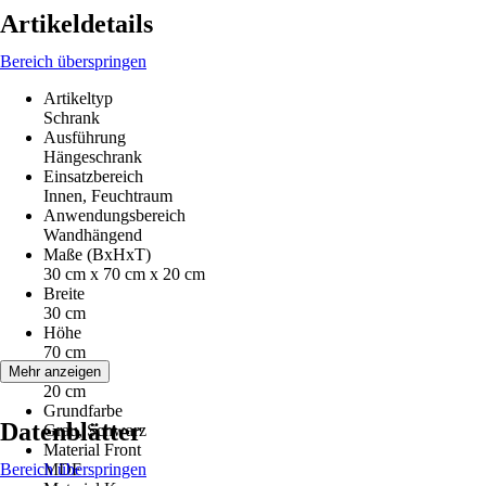
Artikeldetails
Bereich überspringen
Artikeltyp
Schrank
Ausführung
Hängeschrank
Einsatzbereich
Innen, Feuchtraum
Anwendungsbereich
Wandhängend
Maße (BxHxT)
30 cm x 70 cm x 20 cm
Breite
30 cm
Höhe
70 cm
Tiefe
Mehr anzeigen
20 cm
Grundfarbe
Datenblätter
Grau, Schwarz
Material Front
Bereich überspringen
MDF