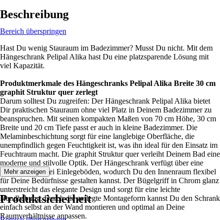
Beschreibung
Bereich überspringen
Hast Du wenig Stauraum im Badezimmer? Musst Du nicht. Mit dem
Hängeschrank Pelipal Alika hast Du eine platzsparende Lösung mit
viel Kapazität.
Produktmerkmale des Hängeschranks Pelipal Alika Breite 30 cm
graphit Struktur quer zerlegt
Darum solltest Du zugreifen: Der Hängeschrank Pelipal Alika bietet
Dir praktischen Stauraum ohne viel Platz in Deinem Badezimmer zu
beanspruchen. Mit seinen kompakten Maßen von 70 cm Höhe, 30 cm
Breite und 20 cm Tiefe passt er auch in kleine Badezimmer. Die
Melaminbeschichtung sorgt für eine langlebige Oberfläche, die
unempfindlich gegen Feuchtigkeit ist, was ihn ideal für den Einsatz im
Feuchtraum macht. Die graphit Struktur quer verleiht Deinem Bad eine
moderne und stilvolle Optik. Der Hängeschrank verfügt über eine
Drehtür und zwei Einlegeböden, wodurch Du den Innenraum flexibel
Mehr anzeigen
für Deine Bedürfnisse gestalten kannst. Der Bügelgriff in Chrom glanz
unterstreicht das elegante Design und sorgt für eine leichte
Produktsicherheit
Handhabung. Durch die zerlegte Montageform kannst Du den Schrank
einfach selbst an der Wand montieren und optimal an Deine
Raumverhältnisse anpassen.
Bereich überspringen