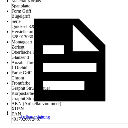
Material Korpus
Spanplatte
Form Griff
Bügelgriff
Serie
Quickset 328
Herstellerartikelnummer
328.013030
Montageart
Zerlegt
Oberfläche Griff
Glänzend
Anzahl Türen
1 Drehtür
Farbe Griff
Chrom
Frontfarbe
Graphit Struktur quer
Korpusfarbe
Graphit Struktur quer
AKN (Artikelkurznummer)
XU5N
EAN
Aufbauanleitung
4017026072467