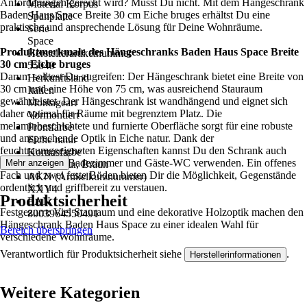
Anforderungen gerecht wird? Musst Du nicht. Mit dem Hängeschrank
Material Korpus
Baden Haus Space Breite 30 cm Eiche bruges erhältst Du eine
Spanplatte
praktische und ansprechende Lösung für Deine Wohnräume.
Serie
Space
Produktmerkmale des Hängeschranks Baden Haus Space Breite
Herstellerartikelnummer
30 cm Eiche bruges
55049
Darum solltest Du zugreifen: Der Hängeschrank bietet eine Breite von
Herkunftsland
30 cm und eine Höhe von 75 cm, was ausreichend Stauraum
Italien
gewährleistet. Der Hängeschrank ist wandhängend und eignet sich
Montageart
daher optimal für Räume mit begrenztem Platz. Die
Vormontiert
melaminbeschichtete und furnierte Oberfläche sorgt für eine robuste
Frontfarbe
und ansprechende Optik in Eiche natur. Dank der
Eiche natur
feuchtraumgeeigneten Eigenschaften kannst Du den Schrank auch
Korpusfarbe
bedenkenlos in Badezimmer und Gäste-WC verwenden. Ein offenes
Mehr anzeigen
Eiche natur, Braun
Fach und zwei feste Böden bieten Dir die Möglichkeit, Gegenstände
AKN (Artikelkurznummer)
ordentlich und griffbereit zu verstauen.
XXY4
Produktsicherheit
EAN
Festgezurrt: Viel Stauraum und eine dekorative Holzoptik machen den
8003964550491
Hängeschrank Baden Haus Space zu einer idealen Wahl für
Bereich überspringen
verschiedene Wohnräume.
Verantwortlich für Produktsicherheit siehe
.
Herstellerinformationen
Weitere Kategorien