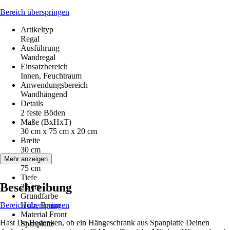
Bereich überspringen
Artikeltyp
Regal
Ausführung
Wandregal
Einsatzbereich
Innen, Feuchtraum
Anwendungsbereich
Wandhängend
Details
2 feste Böden
Maße (BxHxT)
30 cm x 75 cm x 20 cm
Breite
30 cm
Höhe
Mehr anzeigen
75 cm
Tiefe
Beschreibung
20 cm
Grundfarbe
Bereich überspringen
Holz, Braun
Material Front
Hast Du Bedenken, ob ein Hängeschrank aus Spanplatte Deinen
Spanplatte