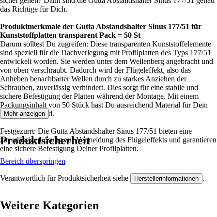
sicher gehen? Dann sind die Gutta Abstandshalter Sinus 177/51 genau
das Richtige für Dich.
Produktmerkmale der Gutta Abstandshalter Sinus 177/51 für
Kunststoffplatten transparent Pack = 50 St
Darum solltest Du zugreifen: Diese transparenten Kunststoffelemente
sind speziell für die Dachverlegung mit Profilplatten des Typs 177/51
entwickelt worden. Sie werden unter dem Wellenberg angebracht und
von oben verschraubt. Dadurch wird der Flügeleffekt, also das
Anheben benachbarter Wellen durch zu starkes Anziehen der
Schrauben, zuverlässig verhindert. Dies sorgt für eine stabile und
sichere Befestigung der Platten während der Montage. Mit einem
Packungsinhalt von 50 Stück hast Du ausreichend Material für Dein
Projekt zur Hand.
Mehr anzeigen
Festgezurrt: Die Gutta Abstandshalter Sinus 177/51 bieten eine
Produktsicherheit
zuverlässige Lösung zur Vermeidung des Flügeleffekts und garantieren
eine sichere Befestigung Deiner Profilplatten.
Bereich überspringen
Verantwortlich für Produktsicherheit siehe
.
Herstellerinformationen
Weitere Kategorien