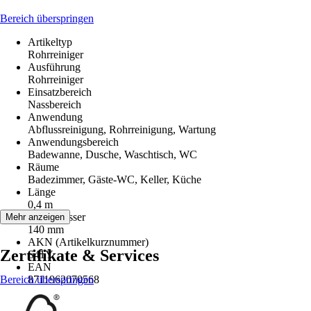
Bereich überspringen
Artikeltyp
Rohrreiniger
Ausführung
Rohrreiniger
Einsatzbereich
Nassbereich
Anwendung
Abflussreinigung, Rohrreinigung, Wartung
Anwendungsbereich
Badewanne, Dusche, Waschtisch, WC
Räume
Badezimmer, Gäste-WC, Keller, Küche
Länge
0,4 m
Durchmesser
Mehr anzeigen
140 mm
AKN (Artikelkurznummer)
Zertifikate & Services
S41Y
EAN
Bereich überspringen
8711962070568