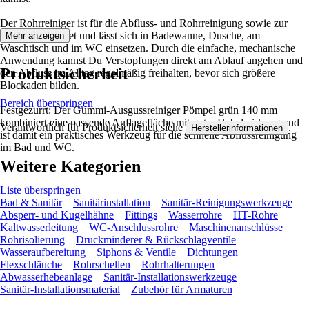
Der Rohrreiniger ist für die Abfluss- und Rohrreinigung sowie zur
Wartung geeignet und lässt sich in Badewanne, Dusche, am
Mehr anzeigen
Waschtisch und im WC einsetzen. Durch die einfache, mechanische
Anwendung kannst Du Verstopfungen direkt am Ablauf angehen und
Produktsicherheit
den Abfluss im Alltag regelmäßig freihalten, bevor sich größere
Blockaden bilden.
Bereich überspringen
Festgezurrt: Der Gummi-Ausgussreiniger Pömpel grün 140 mm
kombiniert eine passende Auflagefläche mit guter Hebelwirkung und
Verantwortlich für Produktsicherheit siehe
.
Herstellerinformationen
ist damit ein praktisches Werkzeug für die schnelle Abflussreinigung
im Bad und WC.
Weitere Kategorien
Liste überspringen
Bad & Sanitär
Sanitärinstallation
Sanitär-Reinigungswerkzeuge
Absperr- und Kugelhähne
Fittings
Wasserrohre
HT-Rohre
Kaltwasserleitung
WC-Anschlussrohre
Maschinenanschlüsse
Rohrisolierung
Druckminderer & Rückschlagventile
Wasseraufbereitung
Siphons & Ventile
Dichtungen
Flexschläuche
Rohrschellen
Rohrhalterungen
Abwasserhebeanlage
Sanitär-Installationswerkzeuge
Sanitär-Installationsmaterial
Zubehör für Armaturen