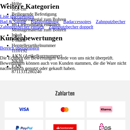
Höhe
Weitere Kategorien
11,8 cm
Beiliegende Befestigung
Liste überspringen
Montagematerial zum Bohren
Bad & Sanitär
Badausstattung
Badaccessoires
Zahnputzbecher
Im Lieferumfang enthalten
Zahnputzbecher einfach
Zahnputzbecher doppelt
Montagematerial zum Bohren
Inhalt
Kundenbewertungen
1 Stück
Herstellerartikelnummer
Bereich überspringen
1110192
AKN (Artikelkurznummer)
Die Echtheit der Bewertungen wurde von uns nicht überprüft.
NK88
Bewertungen können auch von Kunden stammen, die die Ware nicht
EAN
nachweislich genutzt oder gekauft haben.
8711331280246
Zahlarten