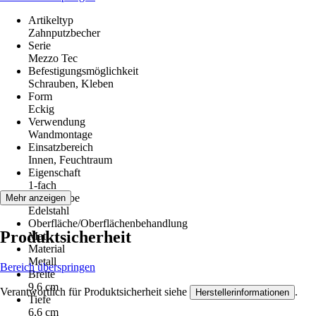
Artikeltyp
Zahnputzbecher
Serie
Mezzo Tec
Befestigungsmöglichkeit
Schrauben, Kleben
Form
Eckig
Verwendung
Wandmontage
Einsatzbereich
Innen, Feuchtraum
Eigenschaft
1-fach
Grundfarbe
Mehr anzeigen
Edelstahl
Oberfläche/Oberflächenbehandlung
Produktsicherheit
Matt
Material
Metall
Bereich überspringen
Breite
9,6 cm
Verantwortlich für Produktsicherheit siehe
.
Herstellerinformationen
Tiefe
6,6 cm