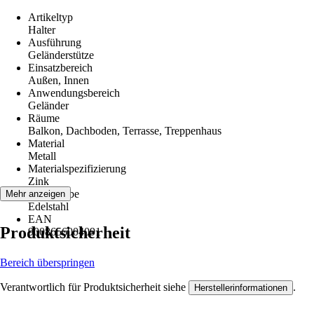
Artikeltyp
Halter
Ausführung
Geländerstütze
Einsatzbereich
Außen, Innen
Anwendungsbereich
Geländer
Räume
Balkon, Dachboden, Terrasse, Treppenhaus
Material
Metall
Materialspezifizierung
Zink
Grundfarbe
Mehr anzeigen
Edelstahl
EAN
Produktsicherheit
9008656004091
Bereich überspringen
Verantwortlich für Produktsicherheit siehe
.
Herstellerinformationen