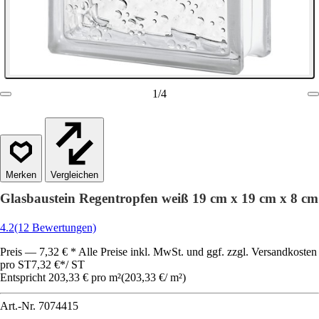
1
/
4
Vergleichen
Glasbaustein Regentropfen weiß 19 cm x 19 cm x 8 cm
4.2
(12 Bewertungen)
Preis — 7,32 € * Alle Preise inkl. MwSt. und ggf. zzgl. Versandkosten
pro ST
7,32 €
*
/
ST
Entspricht 203,33 € pro m²
(
203,33 €
/
m²
)
Art.-Nr.
7074415