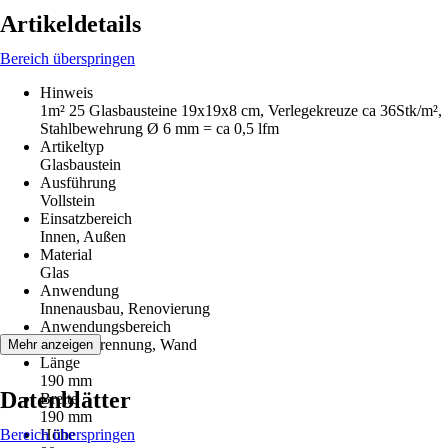
Artikeldetails
Bereich überspringen
Hinweis
1m² 25 Glasbausteine 19x19x8 cm, Verlegekreuze ca 36Stk/m²,
Stahlbewehrung Ø 6 mm = ca 0,5 lfm
Artikeltyp
Glasbaustein
Ausführung
Vollstein
Einsatzbereich
Innen, Außen
Material
Glas
Anwendung
Innenausbau, Renovierung
Anwendungsbereich
Duschabtrennung, Wand
Mehr anzeigen
Länge
190 mm
Datenblätter
Breite
190 mm
Bereich überspringen
Höhe