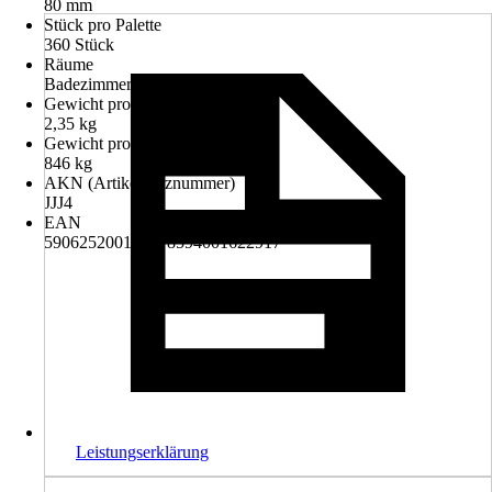
80 mm
Stück pro Palette
360 Stück
Räume
Badezimmer, Wohnräume
Gewicht pro Stück
2,35 kg
Gewicht pro Palette
846 kg
AKN (Artikelkurznummer)
JJJ4
EAN
5906252001459, 8594001622917
Leistungserklärung