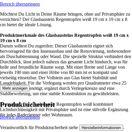
Bereich überspringen
Möchtest Du Licht in Deine Räume bringen, ohne auf Privatsphäre zu
verzichten? Der Glasbaustein Regentropfen weiß 19 cm x 19 cm x 8
cm bietet die ideale Lösung.
Produktmerkmale des Glasbausteins Regentropfen weiß 19 cm x
19 cm x 8 cm
Darum solltest Du zugreifen: Dieser Glasbaustein eignet sich
hervorragend für den Innenausbau und die Renovierung, insbesondere
als Duschabtrennung oder Wand. Die spezielle Struktur verhindert den
Durchblick, lässt jedoch nahezu das gesamte Licht hindurch, was für
helle und freundliche Räume sorgt. Mit einer Breite und Länge von
jeweils 190 mm und einer Höhe von 80 mm ist er kompakt und
vielseitig einsetzbar. Der Vollstein aus Glas bietet Stabilität und
Langlebigkeit. Für die Verlegung werden pro Quadratmeter etwa 25
Glasbausteine benötigt, ergänzt durch Verlegekreuze und eine
Mehr anzeigen
Stahlbewehrung, um eine stabile Konstruktion zu gewährleisten.
Produktsicherheit
Festgezurrt: Der Glasbaustein Regentropfen weiß kombiniert
Lichtdurchlässigkeit mit Privatsphäre und ist eine stilvolle Ergänzung
für jedes Badezimmer oder Wohnraum.
Bereich überspringen
Verantwortlich für Produktsicherheit siehe
.
Herstellerinformationen