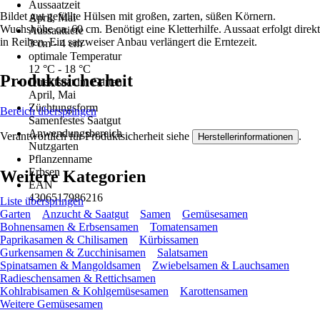
Aussaatzeit
Bildet gut gefüllte Hülsen mit großen, zarten, süßen Körnern.
April, Mai
Wuchshöhe ca. 60 cm. Benötigt eine Kletterhilfe. Aussaat erfolgt direkt
Aussaattiefe
in Reihen. Ein satzweiser Anbau verlängert die Erntezeit.
3 cm - 4 cm
optimale Temperatur
12 °C - 18 °C
Produktsicherheit
Direktsaat im Garten
April, Mai
Züchtungsform
Bereich überspringen
Samenfestes Saatgut
Anwendungsbereich
Verantwortlich für Produktsicherheit siehe
.
Herstellerinformationen
Nutzgarten
Pflanzenname
Erbsen
Weitere Kategorien
EAN
4306517986216
Liste überspringen
Garten
Anzucht & Saatgut
Samen
Gemüsesamen
Bohnensamen & Erbsensamen
Tomatensamen
Paprikasamen & Chilisamen
Kürbissamen
Gurkensamen & Zucchinisamen
Salatsamen
Spinatsamen & Mangoldsamen
Zwiebelsamen & Lauchsamen
Radieschensamen & Rettichsamen
Kohlrabisamen & Kohlgemüsesamen
Karottensamen
Weitere Gemüsesamen