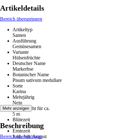
Artikeldetails
Bereich überspringen
Artikeltyp
Samen
Ausführung
Gemüsesamen
Variante
Hülsenfrüchte
Deutscher Name
Markerbse
Botanischer Name
Pisum sativum medullare
Sorte
Karina
Mehrjährig
Nein
Inhalt reicht für ca.
Mehr anzeigen
5 m
Blütezeit
Beschreibung
-
Erntezeit
Bereich überspringen
Juni, Juli, August