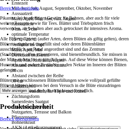
Erntezeit
Bereich überspringen
Mai, Juni, Juli, August, September, Oktober, November
Aussaatzeit
Pikantes, leicht pfeffriges Gewürz für Bohnen, aber auch für viele
März, April, Mai, Juni, Juli, August
weitere Rezepte sowie für Tees. Blätter und Triebspitzen frisch
Aussaattiefe
verwenden, sie behalten aber auch getrocknet ihr intensives Aroma.
0 cm - 0,5 cm
optimale Temperatur
Alle Blütenpflanzen (außer Arten, deren Blüten als giftig gelten), deren
15 °C - 20 °C
Blüten weitgehend ungefüllt sind oder deren Blütenblätter
Vorkultur im Topf
ausschließlich am Rand angeordnet sind und das Zentrum
März, April, Mai
(Staubblätter) offen präsentieren, sind bienenfreundlich. Sie müssen in
Direktsaat im Garten
der Mitte zudem frei zugänglich sein. Auf diese Weise können Bienen,
April, Mai, Juni, Juli, August
Hummeln und andere Bestäuber an den Nektar im Inneren der Blüten
Abstand zwischen den Samen
gelangen.
30 cm
Abstand zwischen der Reihe
Blüten mit geschlossenen Blütenfüllungen sowie voll/prall gefüllte
30 cm
Blüten(-blätter) können bei dem Versuch in die Blüte einzudringen
Artikelvorteil
blockieren und sind deshalb nicht bienenfreundlich.
Mehr anzeigen
Insektenfreundlich, für Töpfe und Kübel.
Züchtungsform
Samenfestes Saatgut
Produktsicherheit
Anwendungsbereich
Nutzgarten, Terrasse und Balkon
Pflanzenname
Bereich überspringen
Bohnenkraut
AKN (Artikelkurznummer)
Verantwortlich für Produktsicherheit siehe
.