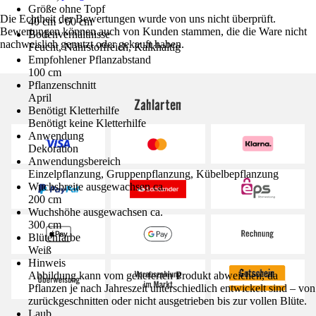
Größe ohne Topf
Die Echtheit der Bewertungen wurde von uns nicht überprüft.
40 cm - 60 cm
Bewertungen können auch von Kunden stammen, die die Ware nicht
Bodenverhältnisse
nachweislich genutzt oder gekauft haben.
Feucht, Nährstoffreich, Kalkhaltig
Empfohlener Pflanzabstand
100 cm
Pflanzenschnitt
April
Zahlarten
Benötigt Kletterhilfe
Benötigt keine Kletterhilfe
Anwendung
Dekoration
Anwendungsbereich
Einzelpflanzung, Gruppenpflanzung, Kübelbepflanzung
Wuchsbreite ausgewachsen ca.
200 cm
Wuchshöhe ausgewachsen ca.
300 cm
Blütenfarbe
Weiß
Hinweis
Abbildung kann vom gelieferten Produkt abweichen, da
Pflanzen je nach Jahreszeit unterschiedlich entwickelt sind – von
zurückgeschnitten oder nicht ausgetrieben bis zur vollen Blüte.
Laub