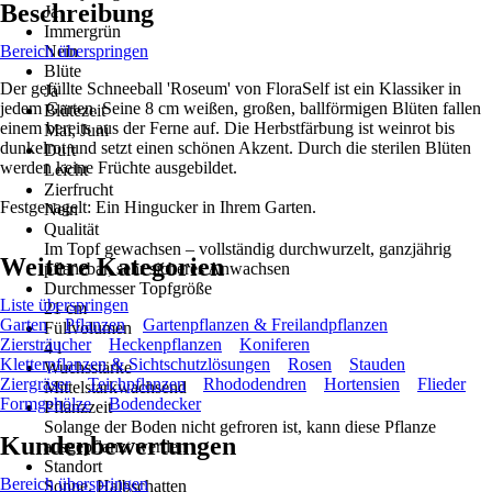
Beschreibung
Ja
Immergrün
Bereich überspringen
Nein
Blüte
Der gefüllte Schneeball 'Roseum' von FloraSelf ist ein Klassiker in
Ja
jedem Garten. Seine 8 cm weißen, großen, ballförmigen Blüten fallen
Blütezeit
einem bereits aus der Ferne auf. Die Herbstfärbung ist weinrot bis
Mai, Juni
dunkelrot und setzt einen schönen Akzent. Durch die sterilen Blüten
Duft
werden keine Früchte ausgebildet.
Leicht
Zierfrucht
Festgenagelt: Ein Hingucker in Ihrem Garten.
Nein
Qualität
Im Topf gewachsen – vollständig durchwurzelt, ganzjährig
Weitere Kategorien
pflanzbar, sehr sicheres Anwachsen
Durchmesser Topfgröße
Liste überspringen
21 cm
Garten
Pflanzen
Gartenpflanzen & Freilandpflanzen
Füllvolumen
Ziersträucher
Heckenpflanzen
Koniferen
4 l
Kletterpflanzen & Sichtschutzlösungen
Rosen
Stauden
Wuchsstärke
Ziergräser
Teichpflanzen
Rhododendren
Hortensien
Flieder
Mittelstarkwachsend
Formgehölze
Bodendecker
Pflanzzeit
Solange der Boden nicht gefroren ist, kann diese Pflanze
Kundenbewertungen
ausgepflanzt werden
Standort
Bereich überspringen
Sonne, Halbschatten