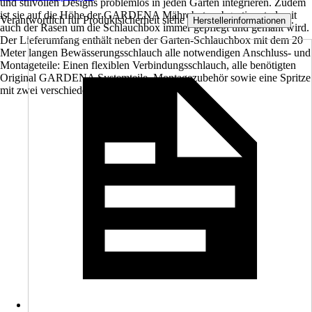
und stilvollen Designs problemlos in jeden Garten integrieren. Zudem
ist sie auf die Höhe der GARDENA Mähroboter abgestimmt, damit
Verantwortlich für Produktsicherheit siehe
.
Herstellerinformationen
auch der Rasen um die Schlauchbox immer gepflegt und gemäht wird.
Der Lieferumfang enthält neben der Garten-Schlauchbox mit dem 20
Meter langen Bewässerungsschlauch alle notwendigen Anschluss- und
Montageteile: Einen flexiblen Verbindungsschlauch, alle benötigten
Original GARDENA Systemteile, Montagezubehör sowie eine Spritze
mit zwei verschiedenen Sprühbildern.