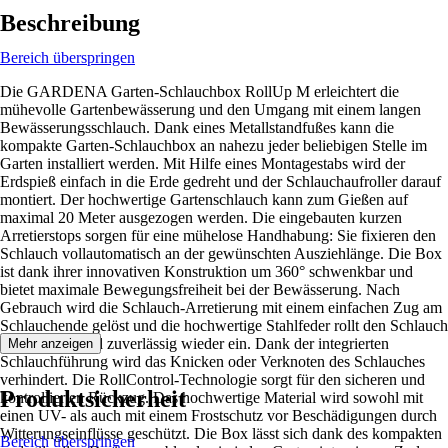
Beschreibung
Bereich überspringen
Die GARDENA Garten-Schlauchbox RollUp M erleichtert die
mühevolle Gartenbewässerung und den Umgang mit einem langen
Bewässerungsschlauch. Dank eines Metallstandfußes kann die
kompakte Garten-Schlauchbox an nahezu jeder beliebigen Stelle im
Garten installiert werden. Mit Hilfe eines Montagestabs wird der
Erdspieß einfach in die Erde gedreht und der Schlauchaufroller darauf
montiert. Der hochwertige Gartenschlauch kann zum Gießen auf
maximal 20 Meter ausgezogen werden. Die eingebauten kurzen
Arretierstops sorgen für eine mühelose Handhabung: Sie fixieren den
Schlauch vollautomatisch an der gewünschten Ausziehlänge. Die Box
ist dank ihrer innovativen Konstruktion um 360° schwenkbar und
bietet maximale Bewegungsfreiheit bei der Bewässerung. Nach
Gebrauch wird die Schlauch-Arretierung mit einem einfachen Zug am
Schlauchende gelöst und die hochwertige Stahlfeder rollt den Schlauch
automatisch und zuverlässig wieder ein. Dank der integrierten
Mehr anzeigen
Schlauchführung wird das Knicken oder Verknoten des Schlauches
verhindert. Die RollControl-Technologie sorgt für den sicheren und
Produktsicherheit
kontrollierten Rückzug. Das hochwertige Material wird sowohl mit
einen UV- als auch mit einem Frostschutz vor Beschädigungen durch
Witterungseinflüsse geschützt. Die Box lässt sich dank des kompakten
Bereich überspringen