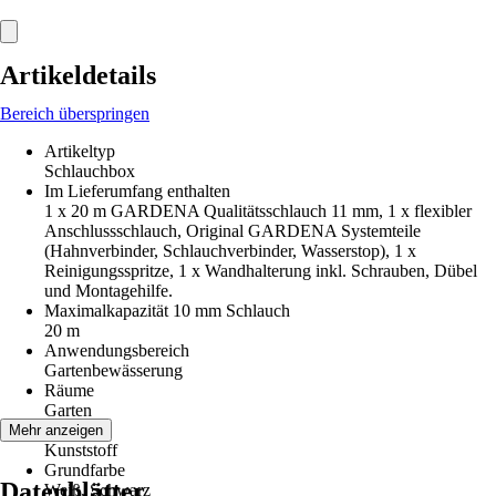
Artikeldetails
Bereich überspringen
Artikeltyp
Schlauchbox
Im Lieferumfang enthalten
1 x 20 m GARDENA Qualitätsschlauch 11 mm, 1 x flexibler
Anschlussschlauch, Original GARDENA Systemteile
(Hahnverbinder, Schlauchverbinder, Wasserstop), 1 x
Reinigungsspritze, 1 x Wandhalterung inkl. Schrauben, Dübel
und Montagehilfe.
Maximalkapazität 10 mm Schlauch
20 m
Anwendungsbereich
Gartenbewässerung
Räume
Garten
Material
Mehr anzeigen
Kunststoff
Grundfarbe
Datenblätter
Weiß, Schwarz