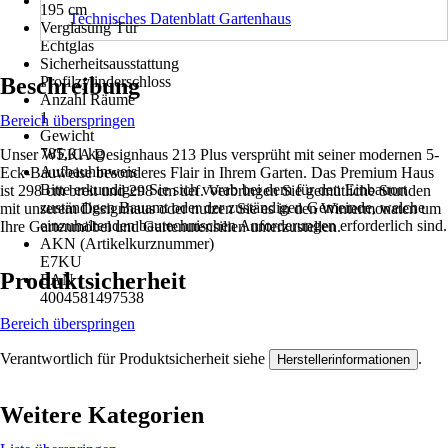
195 cm
Technisches Datenblatt Gartenhaus
Verglasung Tür
Echtglas
Sicherheitsausstattung
Beschreibung
Profilzylinderschloss
Anzahl Räume
1
Bereich überspringen
Gewicht
785,01 kg
Unser WEKA Designhaus 213 Plus versprüht mit seiner modernen 5-
Aufbauhinweis
Eck-Bauweise besonderes Flair in Ihrem Garten. Das Premium Haus
Bitte erkundigen Sie sich vorab bei dem für den Einbauort
ist 298 cm breit und 298 cm tief. Verbringen Sie gemütliche Stunden
zuständigen Bauamt oder der zuständigen Gemeinde, welche
mit unserem Designhaus oder nutzen Sie es in den Wintermonaten um
einzuhaltenden bautechnischen Anforderungen erforderlich sind.
Ihre Gartenmöbel und Gartenutensilien unterzustellen.
AKN (Artikelkurznummer)
E7KU
Produktsicherheit
EAN
4004581497538
Bereich überspringen
Verantwortlich für Produktsicherheit siehe
.
Herstellerinformationen
Weitere Kategorien