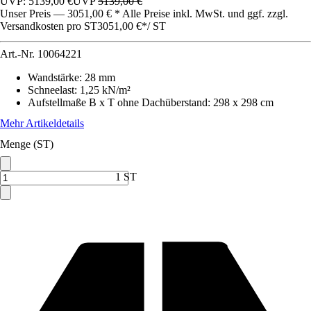
UVP: 5139,00 €
UVP
5139,00 €
Unser Preis — 3051,00 € * Alle Preise inkl. MwSt. und ggf. zzgl.
Versandkosten pro ST
3051,00 €
*
/
ST
Art.-Nr.
10064221
Wandstärke
:
28 mm
Schneelast
:
1,25 kN/m²
Aufstellmaße B x T ohne Dachüberstand
:
298 x 298 cm
Mehr Artikeldetails
Menge (ST)
1 ST