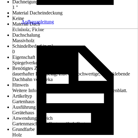
Dachneigung
1 °
Material Dacheindeckung
Keine
Aufbauanleitung
Material Dach
Echtholz, Fichte
Dachschalung
Massivholz
Schindelbedarf in m²
0
Eigenschaft
Spiegelverkehrt aufbaubar
Benötigtes Zubehör
dauerhafter Dachbelag, z.B. die hochwertige, selbstklebende
Dachbahn von weka
Hinweis
Weitere Informationen entnehmen Sie bitte dem Datenblatt.
Artikeltyp
Gartenhaus
Ausführung
Gerätehaus
Anwendungsbereich
Gartenmaschinen, Gartenmöbel, Gartenwerkzeug
Grundfarbe
Holz