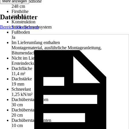
Seitenwandhöhe
Mehr anzeigen
248 cm
Firsthöhe
Datenblätter
259 cm
Konstruktion
Bereich überspringen
Steck-/Schraubsystem
Fußboden
Ja
Im Lieferumfang enthalten
Montagematerial, ausführliche Montageanleitung,
Bitumendachbelag zur Ersteindeckung
Nicht im Lieferumfang enthalten
Ersteindeckung Dach
Dachfläche
11,4 m²
Dachstärke
19 mm
Schneelast
1,25 kN/m²
Dachüberstand vorn
30 cm
Dachüberstand seitlich
20 cm
Dachüberstand hinten
10 cm