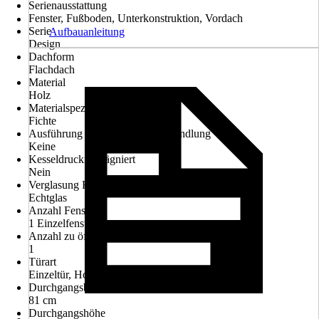
Serienausstattung
Fenster, Fußboden, Unterkonstruktion, Vordach
Serie
Aufbauanleitung
Design
Dachform
Flachdach
Material
Holz
Materialspezifizierung
Fichte
Ausführung der Oberflächenbehandlung
Keine
Kesseldruckimprägniert
Nein
Verglasung Fenster
Echtglas
Anzahl Fenster
1 Einzelfenster
Anzahl zu öffnender Fenster
1
Türart
Einzeltür, Hohe Durchgangstür (ab 190 cm)
Durchgangsbreite
81 cm
Durchgangshöhe