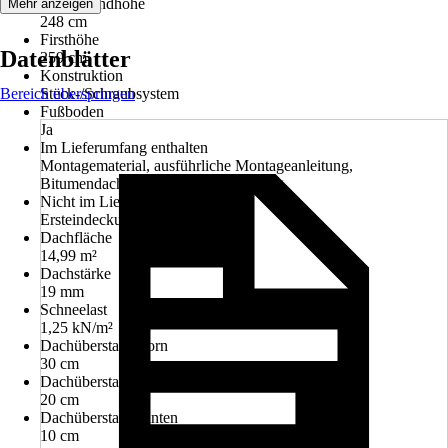
Seitenwandhöhe
Mehr anzeigen
248 cm
Firsthöhe
Datenblätter
259 cm
Konstruktion
Bereich überspringen
Steck-/Schraubsystem
Fußboden
Ja
Im Lieferumfang enthalten
Montagematerial, ausführliche Montageanleitung,
Bitumendachbelag zur Ersteindeckung
Nicht im Lieferumfang enthalten
Ersteindeckung Dach
Dachfläche
14,99 m²
Dachstärke
19 mm
Schneelast
1,25 kN/m²
Dachüberstand vorn
30 cm
Dachüberstand seitlich
20 cm
Dachüberstand hinten
10 cm