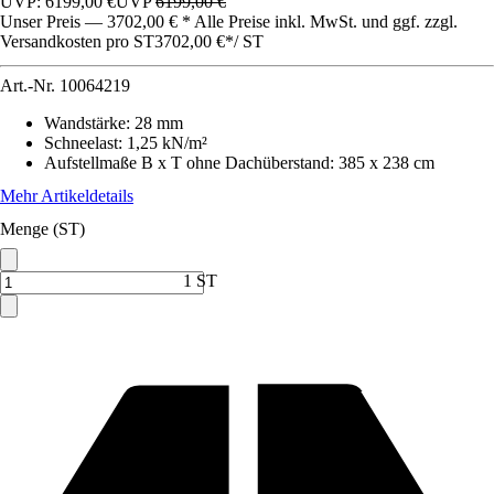
UVP: 6199,00 €
UVP
6199,00 €
Unser Preis — 3702,00 € * Alle Preise inkl. MwSt. und ggf. zzgl.
Versandkosten pro ST
3702,00 €
*
/
ST
Art.-Nr.
10064219
Wandstärke
:
28 mm
Schneelast
:
1,25 kN/m²
Aufstellmaße B x T ohne Dachüberstand
:
385 x 238 cm
Mehr Artikeldetails
Menge (ST)
1 ST