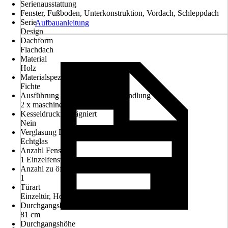
Serienausstattung
Fenster, Fußboden, Unterkonstruktion, Vordach, Schleppdach
Serie
Aufbauanleitung
Design
Dachform
Flachdach
Material
Holz
Materialspezifizierung
Fichte
Ausführung der Oberflächenbehandlung
2 x maschinell gestrichen
Kesseldruckimprägniert
Nein
Verglasung Fenster
Echtglas
Anzahl Fenster
1 Einzelfenster
Anzahl zu öffnender Fenster
1
Türart
Einzeltür, Hohe Durchgangstür (ab 190 cm)
Durchgangsbreite
81 cm
Durchgangshöhe