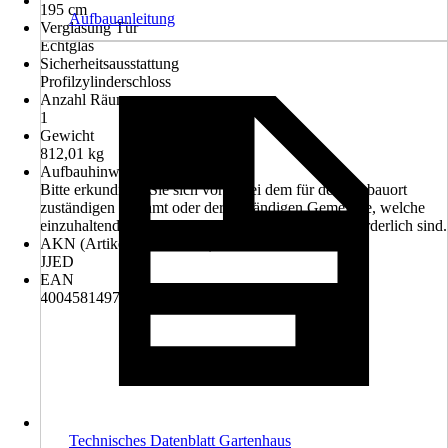
195 cm
Aufbauanleitung
Verglasung Tür
Echtglas
Sicherheitsausstattung
Profilzylinderschloss
Anzahl Räume
1
Gewicht
812,01 kg
Aufbauhinweis
Bitte erkundigen Sie sich vorab bei dem für den Einbauort
zuständigen Bauamt oder der zuständigen Gemeinde, welche
einzuhaltenden bautechnischen Anforderungen erforderlich sind.
AKN (Artikelkurznummer)
JJED
EAN
4004581497484
Technisches Datenblatt Gartenhaus