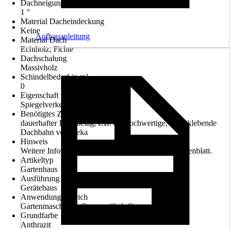
Dachneigung
1 °
Material Dacheindeckung
Keine
Aufbauanleitung
Material Dach
Echtholz, Fichte
Dachschalung
Massivholz
Schindelbedarf in m²
0
Eigenschaft
Spiegelverkehrt aufbaubar
Benötigtes Zubehör
dauerhafter Dachbelag, z.B. die hochwertige, selbstklebende
Dachbahn von weka
Hinweis
Weitere Informationen entnehmen Sie bitte dem Datenblatt.
Artikeltyp
Gartenhaus
Ausführung
Gerätehaus
Anwendungsbereich
Gartenmaschinen, Gartenmöbel, Gartenwerkzeug
Grundfarbe
Anthrazit