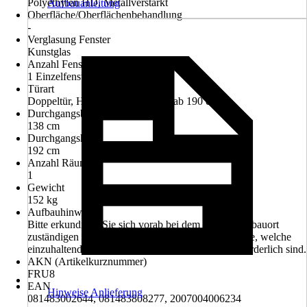
Polyethylen HD, Metallverstärkt
Aufbauanleitung
Oberfläche/Oberflächenbehandlung
-
Verglasung Fenster
Kunstglas
Anzahl Fenster
1 Einzelfenster
Türart
Doppeltür, Hohe Durchgangstür (ab 190 cm)
Durchgangsbreite
138 cm
Durchgangshöhe
192 cm
Anzahl Räume
1
Gewicht
152 kg
Aufbauhinweis
Bitte erkundigen Sie sich vorab bei dem für den Einbauort
zuständigen Bauamt oder der zuständigen Gemeinde, welche
einzuhaltenden bautechnischen Anforderungen erforderlich sind.
AKN (Artikelkurznummer)
FRU8
EAN
Hinweise Anlieferung
081483002644, 081483808277, 2007004006234