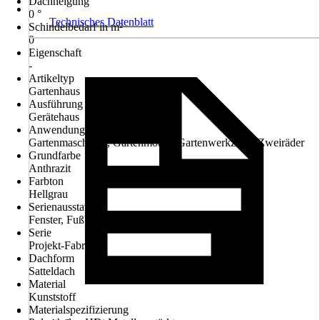
Dachneigung
0 °
Technisches Datenblatt
Schindelbedarf in m²
0
Eigenschaft
-
Artikeltyp
Gartenhaus
Ausführung
Gerätehaus
Anwendungsbereich
Gartenmaschinen, Gartenmöbel, Gartenwerkzeug, Zweiräder
Grundfarbe
Anthrazit
Farbton
Hellgrau
Serienausstattung
Fenster, Fußboden
Serie
Projekt-Fabrik
Dachform
Satteldach
Material
Kunststoff
Materialspezifizierung