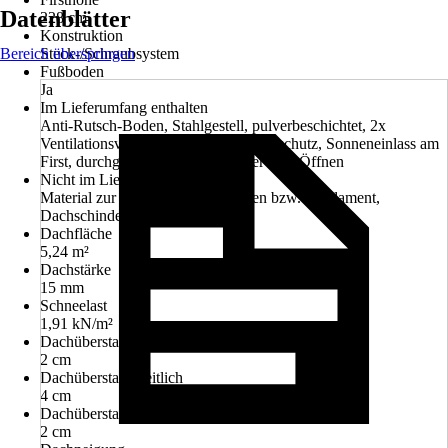
Datenblätter
228 cm
Konstruktion
Bereich überspringen
Steck-/Schraubsystem
Fußboden
Ja
Im Lieferumfang enthalten
Anti-Rutsch-Boden, Stahlgestell, pulverbeschichtet, 2x
Ventilationsvorichtungen mit Insektenschutz, Sonneneinlass am
First, durchgängig, 1x Seitenfenster zum Öffnen
Nicht im Lieferumfang enthalten
Material zur Verankerung im Boden bzw. Fundament,
Dachschindeln
Dachfläche
5,24 m²
Dachstärke
15 mm
Schneelast
1,91 kN/m²
Dachüberstand vorn
2 cm
Dachüberstand seitlich
4 cm
Dachüberstand hinten
2 cm