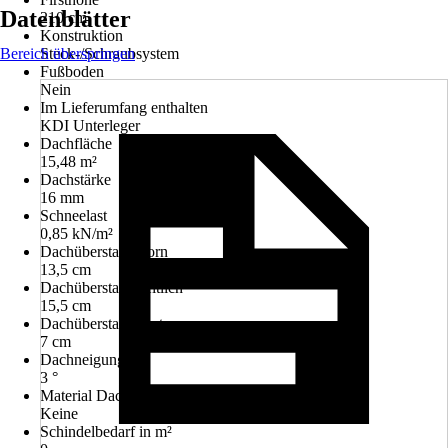
Datenblätter
210 cm
Konstruktion
Bereich überspringen
Steck-/Schraubsystem
Fußboden
Nein
Im Lieferumfang enthalten
KDI Unterleger
Dachfläche
15,48 m²
Dachstärke
16 mm
Schneelast
0,85 kN/m²
Dachüberstand vorn
13,5 cm
Dachüberstand seitlich
15,5 cm
Dachüberstand hinten
7 cm
Dachneigung
3 °
Material Dacheindeckung
Keine
Schindelbedarf in m²