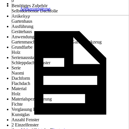
0
Benötigtes Zubehör
Aufbauanleitung
Selbstklebende Dachfolie
Artikeltyp
Gartenhaus
Ausführung
Gerätehaus
Anwendungsbereich
Gartenmaschinen, Gartenmöbel, Gartenwerkzeug
Grundfarbe
Holz
Serienausstattung
Schleppdach, Fenster
Serie
Naomi
Dachform
Flachdach
Material
Holz
Materialspezifizierung
Fichte
Verglasung Fenster
Kunstglas
Anzahl Fenster
2 Einzelfenster