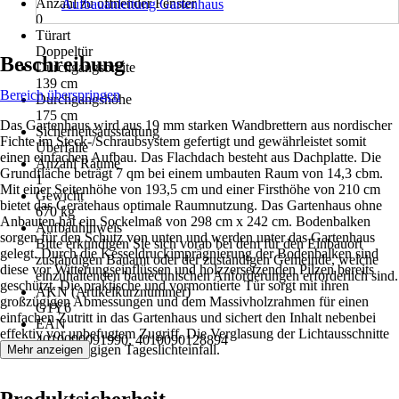
Anzahl zu öffnender Fenster
Aufbauanleitung Gartenhaus
0
Türart
Doppeltür
Beschreibung
Durchgangsbreite
139 cm
Bereich überspringen
Durchgangshöhe
175 cm
Das Gartenhaus wird aus 19 mm starken Wandbrettern aus nordischer
Sicherheitsausstattung
Fichte im Steck-/Schraubsystem gefertigt und gewährleistet somit
Überfalle
einen einfachen Aufbau. Das Flachdach besteht aus Dachplatte. Die
Anzahl Räume
Grundfläche beträgt 7 qm bei einem umbauten Raum von 14,3 cbm.
1
Mit einer Seitenhöhe von 193,5 cm und einer Firsthöhe von 210 cm
Gewicht
bietet das Gerätehaus optimale Raumnutzung. Das Gartenhaus ohne
670 kg
Anbauten hat ein Sockelmaß von 298 cm x 242 cm. Bodenbalken
Aufbauhinweis
sorgen für den Schutz von unten und werden unter das Gartenhaus
Bitte erkundigen Sie sich vorab bei dem für den Einbauort
gelegt. Durch die Kesseldruckimprägnierung der Bodenbalken sind
zuständigen Bauamt oder der zuständigen Gemeinde, welche
diese vor Witterungseinflüssen und holzzersetzenden Pilzen bereits
einzuhaltenden bautechnischen Anforderungen erforderlich sind.
geschützt. Die praktische und vormontierte Tür sorgt mit ihren
AKN (Artikelkurznummer)
großzügigen Abmessungen und dem Massivholzrahmen für einen
G1Y6
einfachen Zutritt in das Gartenhaus und sichert den Inhalt nebenbei
EAN
effektiv vor unbefugtem Zugriff. Die Verglasung der Lichtausschnitte
4010090091990, 4010090128894
sorgt für großzügigen Tageslichteinfall.
Mehr anzeigen