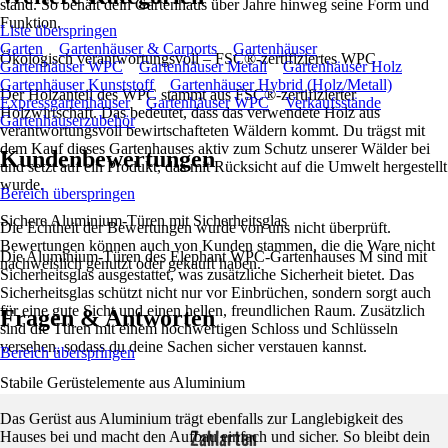
stand. So behält dein Gartenhaus über Jahre hinweg seine Form und
Funktion.
Liste überspringen
Garten
Gartenhäuser & Carports
Gartenhäuser
Ökologisch verantwortungsvoll – FSC®-zertifiziertes WPC
Gartenhäuser WPC
Gartenhäuser Metall
Gartenhäuser Holz
Gartenhäuser Kunststoff
Gartenhäuser Hybrid (Holz/Metall)
Der Holzanteil des WPC stammt aus FSC®-zertifizierter
Expressgartenhäuser
Gartenhäuser WPC
Verkaufsstände
Holzwirtschaft. Das bedeutet, dass das verwendete Holz aus
Gartenhäuserzubehör
verantwortungsvoll bewirtschafteten Wäldern kommt. Du trägst mit
dem Kauf dieses Gartenhauses aktiv zum Schutz unserer Wälder bei
Kundenbewertungen
und setzt auf ein Produkt, das mit Rücksicht auf die Umwelt hergestellt
wurde.
Bereich überspringen
Sichere Aluminium-Türen mit Sicherheitsglas
Die Echtheit der Bewertungen wurde von uns nicht überprüft.
Bewertungen können auch von Kunden stammen, die die Ware nicht
Die Aluminium-Türen des Elephant WPC-Gartenhauses M sind mit
nachweislich genutzt oder gekauft haben.
Sicherheitsglas ausgestattet, was zusätzliche Sicherheit bietet. Das
Sicherheitsglas schützt nicht nur vor Einbrüchen, sondern sorgt auch
für eine gute Sicht und einen hellen, freundlichen Raum. Zusätzlich
Fragen & Antworten
sind die Türen mit einem hochwertigen Schloss und Schlüsseln
versehen, sodass du deine Sachen sicher verstauen kannst.
Bereich überspringen
Stabile Gerüstelemente aus Aluminium
Das Gerüst aus Aluminium trägt ebenfalls zur Langlebigkeit des
Zahlarten
Hauses bei und macht den Aufbau einfach und sicher. So bleibt dein