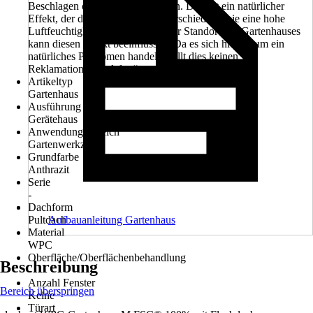
Beschlagen der Scheiben kommen. Dies ist ein natürlicher
Effekt, der durch Temperaturunterschiede sowie eine hohe
Luftfeuchtigkeit entsteht. Auch der Standort des Gartenhauses
kann diesen Effekt beeinflussen. Da es sich hierbei um ein
natürliches Phänomen handelt, stellt dies keinen
Reklamationsgrund dar.“
Artikeltyp
Gartenhaus
Ausführung
Gerätehaus
Anwendungsbereich
Gartenwerkzeug
Grundfarbe
Anthrazit
Serie
-
Dachform
Pultdach
Aufbauanleitung Gartenhaus
Material
WPC
Oberfläche/Oberflächenbehandlung
Beschreibung
-
Anzahl Fenster
Bereich überspringen
Keine
Türart