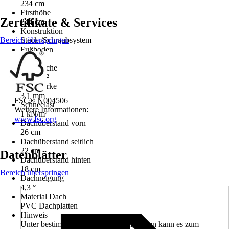
234 cm
Firsthöhe
Zertifikate & Services
244 cm
Konstruktion
Bereich überspringen
Steck-/Schraubsystem
Fußboden
Nein
Dachfläche
11,83 m²
Dachstärke
3,1 mm
FSC® N004506
Schneelast
Weitere Informationen:
1 kN/m²
www.fsc.org
Dachüberstand vorn
26 cm
Dachüberstand seitlich
22 cm
Datenblätter
Dachüberstand hinten
18 cm
Bereich überspringen
Dachneigung
4,3 °
Material Dach
PVC Dachplatten
Hinweis
Unter bestimmten Witterungsbedingungen kann es zum