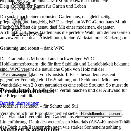
elephant WPC-Gartenhaus M FSC® 100% mit Flachdach:
Doppeltür
Dein großzügiger Raum für Garten und Leben
Anzahl Räume
1
Du suchst nach einem robusten Gartenhaus, das gleichzeitig
Gewicht
pflegeleicht und langlebig ist? Das elephant WPC-Gartenhaus M mit
700 kg
Flachdach bietet dir genau das! Mit einer modernen, eleganten
EAN
Architektur ist dieses Gartenhaus die perfekte Wahl, um deinen Garten
4049849122784
aufzuwerten – ob als Abstellraum, kleine Werkstatt oder Rückzugsort.
Geräumig und robust – dank WPC
Das Gartenhaus M besteht aus hochwertigen WPC
Hohlkammerbrettern, die für ihre Stabilität und Langlebigkeit bekannt
sind. WPC vereint die natürliche Optik von Holz mit der
Widerstandsfähigkeit von Kunststoff. Es ist besonders resistent
Mehr anzeigen
gegenüber Feuchtigkeit, UV-Strahlung und Schimmel. Mit einer
Wandstärke von 2,8 cm garantiert es eine solide Struktur. So musst du
Produktsicherheit
dir keine Sorgen um Risse oder Verfall machen und der Aufwand für
die Pflege entfällt.
Bereich überspringen
Modernes Flachdach – für Schutz und Stil
Verantwortlich für Produktsicherheit siehe
.
Herstellerinformationen
Das Flachdach verleiht dem Gartenhaus eine moderne, klare
Linienführung. Dank des wetterfesten Materials (ASA-Kunststoff) hält
das Dach auch Beanspruchungen wie starker Sonneneinstrahlung
Weitere Kategorien