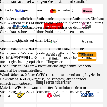
Gartenhaus auch bei windigem Wetter stabil und standhaft.
Einfache Montage – mit ausführlicher Anleitung
Dank der ausführlichen Aufbauanleitung ist der Aufbau des Elephant
WPC-Gartenhauses M kinderleicht. Schritt für Schritt wirst du durch
den gesamten Aufbauprozess geführt, sodass du dein neues
Gartenhaus schnell und ohne Probleme aufbauen kannst.
Technische Details auf einen Blick:
Sockelmaß: 300 x 300 cm (9 m²) – mehr Platz für deine
Gartengeräte, Werkzeuge oder als gemütlicher Rückzugsort
Dachfläche: ca. 344 x 344 cm – sorgt für ausreichend Schutz
und ist gleichzeitig optisch ein Hingucker
Höhe First: ca. 244 cm – bietet dir eine angenehme Stehhöhe
und viel Bewegungsfreiheit
Wandstärke: ca. 2,8 cm (WPC) – stabil, isolierend und pflegeleicht
Gewicht: ca. 650 kg – robust und standfest, aber dennoch
Hauptversandpartner
einfach zu montieren
Material: WPC Hohlkammerbretter, Aluminium-Türen mit
Sicherheitsglas, ASA Dachelemente, Aluminium-Beschläge und -
Gerüst