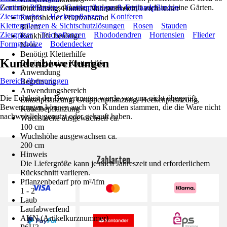
Zentimeter Breite schneiden und passt damit auch in kleine Gärten.
Garten
Pflanzen
Gartenpflanzen & Freilandpflanzen
Durchlässig, Humos, Nährstoffreich, Leicht sauer
Ziersträucher
Heckenpflanzen
Koniferen
Empfohlener Pflanzabstand
Kletterpflanzen & Sichtschutzlösungen
Rosen
Stauden
80 cm
Ziergräser
Teichpflanzen
Rhododendren
Hortensien
Flieder
Rankhilfe benötigt
Formgehölze
Bodendecker
Nein
Benötigt Kletterhilfe
Kundenbewertungen
Benötigt keine Kletterhilfe
Anwendung
Bereich überspringen
Begrünung
Anwendungsbereich
Die Echtheit der Bewertungen wurde von uns nicht überprüft.
Einzelpflanzung, Gruppenpflanzung, Heckenpflanzung,
Bewertungen können auch von Kunden stammen, die die Ware nicht
Kübelbepflanzung
nachweislich genutzt oder gekauft haben.
Wuchsbreite ausgewachsen ca.
100 cm
Wuchshöhe ausgewachsen ca.
200 cm
Hinweis
Zahlarten
Die Liefergröße kann je nach Jahreszeit und erforderlichem
Rückschnitt variieren.
Pflanzenbedarf pro m²/lfm
1 - 2
Laub
Laufabwerfend
AKN (Artikelkurznummer)