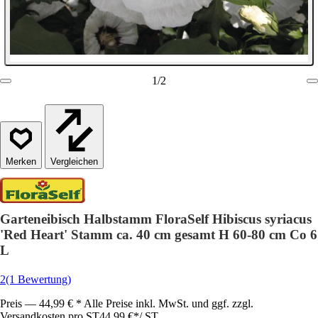
1
/
2
Vergleichen
Garteneibisch Halbstamm FloraSelf Hibiscus syriacus
'Red Heart' Stamm ca. 40 cm gesamt H 60-80 cm Co 6
L
2
(1 Bewertung)
Preis — 44,99 € * Alle Preise inkl. MwSt. und ggf. zzgl.
Versandkosten pro ST
44,99 €
*
/
ST