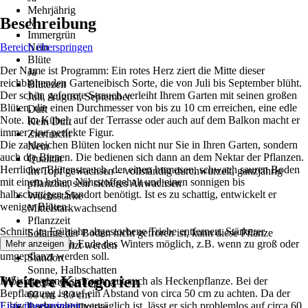
Mehrjährig
Beschreibung
Ja
Immergrün
Bereich überspringen
Nein
Blüte
Der Name ist Programm: Ein rotes Herz ziert die Mitte dieser
Ja
reichblühenden Garteneibisch Sorte, die von Juli bis September blüht.
Blütezeit
Der schön geformte Strauch verleiht Ihrem Garten mit seinen großen
Juli, August, September
Blüten, die einen Durchmesser von bis zu 10 cm erreichen, eine edle
Duft
Note. Im Kübel, auf der Terrasse oder auch auf dem Balkon macht er
Kein Duft
immer eine perfekte Figur.
Zierfrucht
Die zahlreichen Blüten locken nicht nur Sie in Ihren Garten, sondern
Nein
auch die Bienen. Die bedienen sich dann an dem Nektar der Pflanzen.
Qualität
Herrlicher Blütenstrauch, der einen humosen, schwach sauren Boden
Im Topf gewachsen – vollständig durchwurzelt, ganzjährig
mit einem hohen Nährstoffgehalt und einen sonnigen bis
pflanzbar, sehr sicheres Anwachsen
halbschattigen Standort benötigt. Ist es zu schattig, entwickelt er
Wuchsstärke
weniger Blüten.
Mittelstarkwachsend
Pflanzzeit
Schnitt: im Frühjahr abgestorbene Triebe entfernen. Stärkerer
Solange der Boden nicht gefroren ist, kann diese Pflanze
Rückschnitt nach Ende des Winters möglich, z.B. wenn zu groß oder
Mehr anzeigen
ausgepflanzt werden
umgepflanzt werden soll.
Standort
Sonne, Halbschatten
Weitere Kategorien
Hibiskus eignet sich sehr gut auch als Heckenpflanze. Bei der
Größe ohne Topf
Bepflanzung ist auf ein Abstand von circa 50 cm zu achten. Da der
60 cm - 80 cm
Eibisch sehr schnittverträglich ist, lässt er sich problemlos auf circa 60
Liste überspringen
Bodenverhältnisse