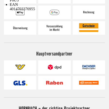
P6U3
EAN
4014703376955
Hauptversandpartner
HORNBACH - der richtige Projektpartner