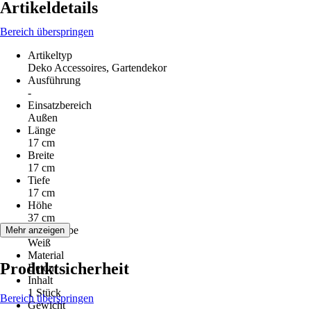
Artikeldetails
Bereich überspringen
Artikeltyp
Deko Accessoires, Gartendekor
Ausführung
-
Einsatzbereich
Außen
Länge
17 cm
Breite
17 cm
Tiefe
17 cm
Höhe
37 cm
Grundfarbe
Mehr anzeigen
Weiß
Material
Produktsicherheit
Beton
Inhalt
1 Stück
Bereich überspringen
Gewicht