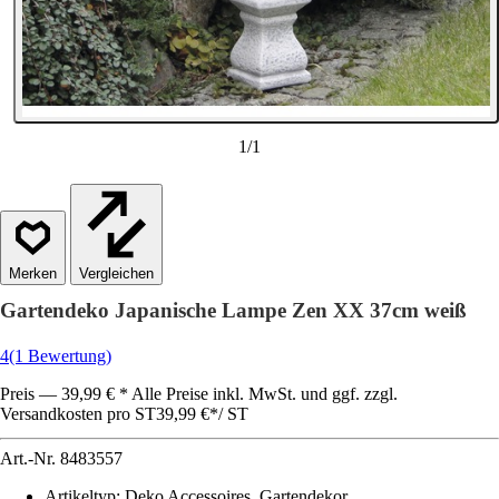
1
/
1
Vergleichen
Gartendeko Japanische Lampe Zen XX 37cm weiß
4
(1 Bewertung)
Preis — 39,99 € * Alle Preise inkl. MwSt. und ggf. zzgl.
Versandkosten pro ST
39,99 €
*
/
ST
Art.-Nr.
8483557
Artikeltyp
:
Deko Accessoires, Gartendekor