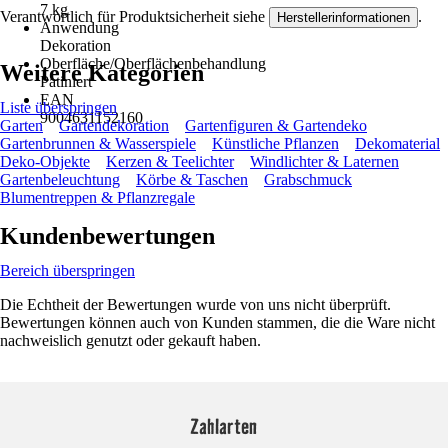
7 kg
Verantwortlich für Produktsicherheit siehe
.
Herstellerinformationen
Anwendung
Dekoration
Oberfläche/Oberflächenbehandlung
Weitere Kategorien
Patiniert
EAN
Liste überspringen
9004631152160
Garten
Gartendekoration
Gartenfiguren & Gartendeko
Gartenbrunnen & Wasserspiele
Künstliche Pflanzen
Dekomaterial
Deko-Objekte
Kerzen & Teelichter
Windlichter & Laternen
Gartenbeleuchtung
Körbe & Taschen
Grabschmuck
Blumentreppen & Pflanzregale
Kundenbewertungen
Bereich überspringen
Die Echtheit der Bewertungen wurde von uns nicht überprüft.
Bewertungen können auch von Kunden stammen, die die Ware nicht
nachweislich genutzt oder gekauft haben.
Zahlarten