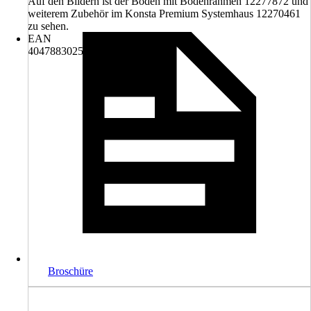
Auf den Bildern ist der Boden mit Bodenrahmen 12277872 und
weiterem Zubehör im Konsta Premium Systemhaus 12270461
zu sehen.
EAN
4047883025009
Broschüre