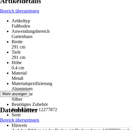
Artikeldetails
Bereich überspringen
Artikeltyp
Fußboden
Anwendungsbereich
Gartenhaus
Breite
291 cm
Tiefe
291 cm
Höhe
0,4 cm
Material
Metall
Materialspezifizierung
Aluminium
Grundfarbe
Mehr anzeigen
Silber
Benötigtes Zubehör
Datenblätter
Bodenrahmen 12277872
Serie
Bereich überspringen
-
Hinweis