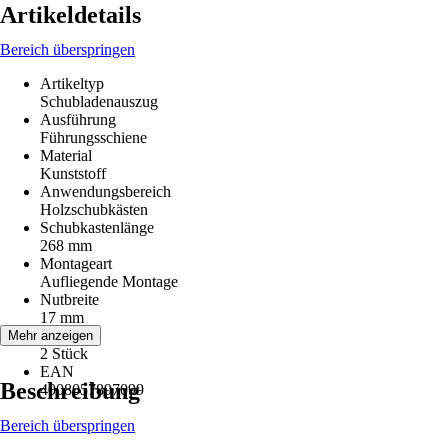
Artikeldetails
Bereich überspringen
Artikeltyp
Schubladenauszug
Ausführung
Führungsschiene
Material
Kunststoff
Anwendungsbereich
Holzschubkästen
Schubkastenlänge
268 mm
Montageart
Aufliegende Montage
Nutbreite
17 mm
Inhalt
Mehr anzeigen
2 Stück
EAN
Beschreibung
4008057897099
Bereich überspringen