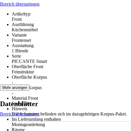
Bereich überspringen
Artikeltyp
Front
Ausführung
Küchenmöbel
Variante
Frontenset
Ausstattung
1 Blende
Serie
PICCANTE Smart
Oberfläche Front
Feinstruktur
Oberfläche Korpus
-
Material Korpus
Mehr anzeigen
-
Material Front
Datenblätter
Spanplatte
Hinweis
Bereich überspringen
Die Scharniere befinden sich im dazugehörigen Korpus-Paket.
Im Lieferumfang enthalten
Montageanleitung
Räume