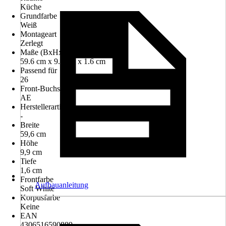
Küche
Grundfarbe
Weiß
Montageart
Zerlegt
Maße (BxHxT)
59.6 cm x 9.9 cm x 1.6 cm
Passend für
26
Front-Buchstabe
AE
Herstellerartikelnummer
-
Breite
59,6 cm
Höhe
9,9 cm
Tiefe
1,6 cm
Frontfarbe
Aufbauanleitung
Soft White
Korpusfarbe
Keine
EAN
4306516590889