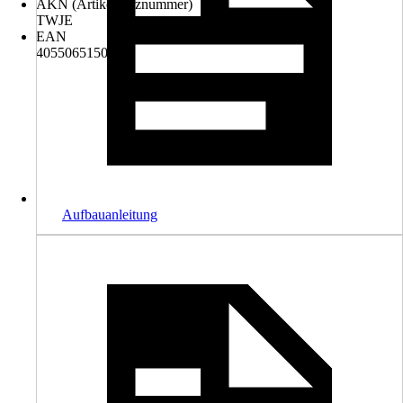
AKN (Artikelkurznummer)
TWJE
EAN
4055065150418
Aufbauanleitung