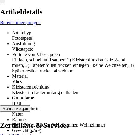
Artikeldetails
Bereich überspringen
Artikeltyp
Fototapete
Ausführung
Vliestapete
Vorteile von Vliestapeten
Einfach, schnell und sauber: 1) Kleister direkt auf die Wand
rollen, 2) Tapetenrollen trocken einlegen - keine Weichzeiten, 3)
Später restlos trocken abziehbar
Material
Vlies
Kleisterempfehlung
Kleister im Lieferumfang enthalten
Grundfarbe
Blau
Dekor / Muster
Mehr anzeigen
Natur
Räume
Zertifikate & Services
Flur / Diele, Küche, Schlafzimmer, Wohnzimmer
Gewicht (g/m²)