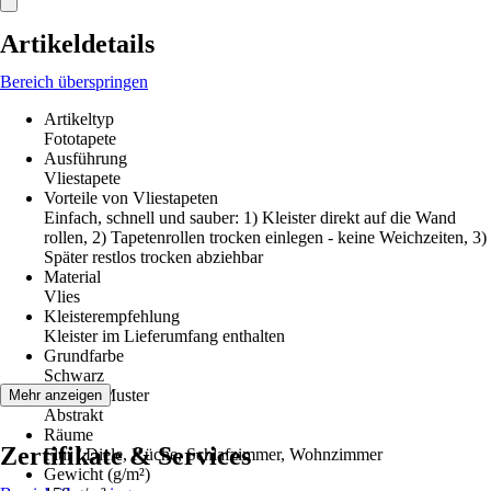
Artikeldetails
Bereich überspringen
Artikeltyp
Fototapete
Ausführung
Vliestapete
Vorteile von Vliestapeten
Einfach, schnell und sauber: 1) Kleister direkt auf die Wand
rollen, 2) Tapetenrollen trocken einlegen - keine Weichzeiten, 3)
Später restlos trocken abziehbar
Material
Vlies
Kleisterempfehlung
Kleister im Lieferumfang enthalten
Grundfarbe
Schwarz
Dekor / Muster
Mehr anzeigen
Abstrakt
Räume
Zertifikate & Services
Flur / Diele, Küche, Schlafzimmer, Wohnzimmer
Gewicht (g/m²)