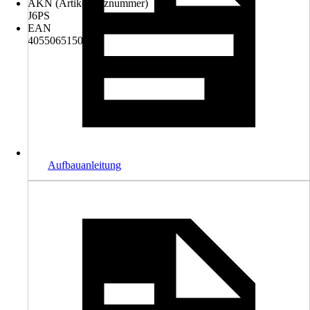
AKN (Artikelkurznummer)
J6PS
EAN
4055065150012
Aufbauanleitung