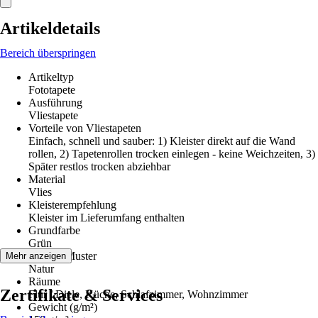
Artikeldetails
Bereich überspringen
Artikeltyp
Fototapete
Ausführung
Vliestapete
Vorteile von Vliestapeten
Einfach, schnell und sauber: 1) Kleister direkt auf die Wand
rollen, 2) Tapetenrollen trocken einlegen - keine Weichzeiten, 3)
Später restlos trocken abziehbar
Material
Vlies
Kleisterempfehlung
Kleister im Lieferumfang enthalten
Grundfarbe
Grün
Dekor / Muster
Mehr anzeigen
Natur
Räume
Zertifikate & Services
Flur / Diele, Küche, Schlafzimmer, Wohnzimmer
Gewicht (g/m²)