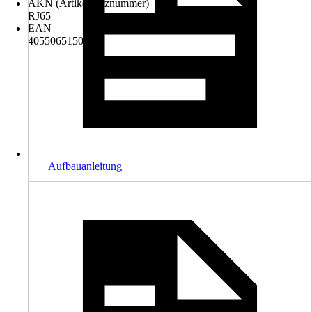
AKN (Artikelkurznummer)
RJ65
EAN
4055065150197
Aufbauanleitung