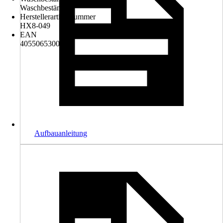
Waschbeständig
Herstellerartikelnummer
HX8-049
EAN
4055065300493
Aufbauanleitung