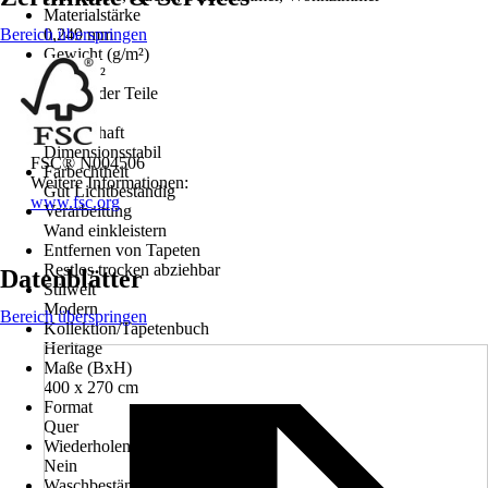
Materialstärke
Bereich überspringen
0,249 mm
Gewicht (g/m²)
150 g/m²
Anzahl der Teile
8
Eigenschaft
Dimensionsstabil
FSC® N004506
Farbechtheit
Weitere Informationen:
Gut Lichtbeständig
www.fsc.org
Verarbeitung
Wand einkleistern
Entfernen von Tapeten
Restlos trocken abziehbar
Datenblätter
Stilwelt
Modern
Bereich überspringen
Kollektion/Tapetenbuch
Heritage
Maße (BxH)
400 x 270 cm
Format
Quer
Wiederholendes Design
Nein
Waschbeständigkeit