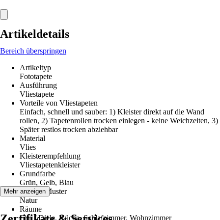
Artikeldetails
Bereich überspringen
Artikeltyp
Fototapete
Ausführung
Vliestapete
Vorteile von Vliestapeten
Einfach, schnell und sauber: 1) Kleister direkt auf die Wand
rollen, 2) Tapetenrollen trocken einlegen - keine Weichzeiten, 3)
Später restlos trocken abziehbar
Material
Vlies
Kleisterempfehlung
Vliestapetenkleister
Grundfarbe
Grün, Gelb, Blau
Dekor / Muster
Mehr anzeigen
Natur
Räume
Zertifikate & Services
Flur / Diele, Küche, Schlafzimmer, Wohnzimmer