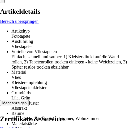
Artikeldetails
Bereich überspringen
Artikeltyp
Fototapete
Ausführung
Vliestapete
Vorteile von Vliestapeten
Einfach, schnell und sauber: 1) Kleister direkt auf die Wand
rollen, 2) Tapetenrollen trocken einlegen - keine Weichzeiten, 3)
Später restlos trocken abziehbar
Material
Vlies
Kleisterempfehlung
Vliestapetenkleister
Grundfarbe
Lila, Grün
Dekor / Muster
Mehr anzeigen
Abstrakt
Räume
Zertifikate & Services
Flur / Diele, Küche, Schlafzimmer, Wohnzimmer
Materialstärke