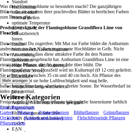
Standort
Was diese Flamingoblume so besonders macht? Die ganzjährigen
Halbschatten
Blüten, die sie inmitten ihrer prachtvollen Blätter in herrlichen Farben
Wasserbedarf
zum Besten gibt.
Normal gießen
optimale Temperatur
Produktmerkmale der Flamingoblume Grandiflora Lime von
15 °C - 23 °C
FloraSelf
Einsatzbereich
Innen
Darum solltest Du zugreifen: Mit Mut zur Farbe bildet die Anthurium
Räume
andreanum um ihre Kolben sogenannte Hochblätter in Gelb. Nicht
Wohnbereich, Geschäftsräume
schwer zu erraten, dass diese attraktive Farbe ihr den Namen
Anwendung
Flamingoblume eingebracht hat. Anthurium Grandiflora Lime ist eine
Dekoration
einzigartige Pflanze, die das ganze Jahr über blüht. Die
Höhe Pflanze inkl. Kulturtopf
Flamingopflanze von FloraSelf wird im Kulturtopf (Ø 12 cm) geliefert.
Klein (bis 50 cm)
Sie selbst wird zwischen 35 cm und 40 cm hoch. Als Pflanze des
Blütenfarbe
Regenwalds liebt sie hohe Luftfeuchtigkeit und mag helle,
Mehr anzeigen
Gelb
halbschattige Standorte, aber keine direkte Sonne. Ihr Wasserbedarf ist
Wuchshöhe ausgewachsen ca.
indes ganz normal.
50 cm
Weitere Kategorien
Hinweis
Festgenagelt: Die Flamingopflanze hält jegliche Innenräume farblich
Achtung: Nicht zum Verzehr geeignet!
frisch.
Liste überspringen
Eigenschaft
Garten
Pflanzen
Zimmerpflanzen
Blühpflanzen
Grünpflanzen
Blüht das ganze Jahr über
Orchideen
Kakteen und Sukkulenten
Fleischfressende Pflanzen
AKN (Artikelkurznummer)
Pflanzen-Sets
GA6Y
EAN