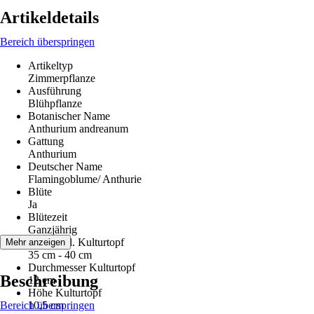
Artikeldetails
Bereich überspringen
Artikeltyp
Zimmerpflanze
Ausführung
Blühpflanze
Botanischer Name
Anthurium andreanum
Gattung
Anthurium
Deutscher Name
Flamingoblume/ Anthurie
Blüte
Ja
Blütezeit
Ganzjährig
Höhe inkl. Kulturtopf
Mehr anzeigen
35 cm - 40 cm
Durchmesser Kulturtopf
Beschreibung
12 cm
Höhe Kulturtopf
Bereich überspringen
10,5 cm