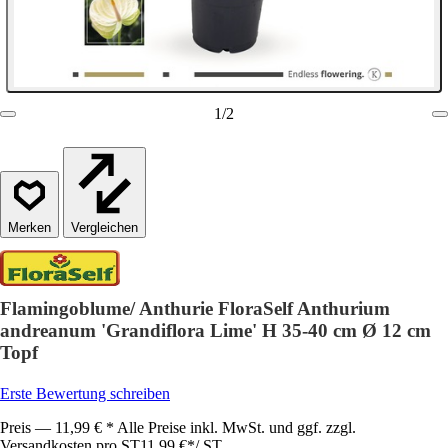
1
/
2
Vergleichen
Flamingoblume/ Anthurie FloraSelf Anthurium
andreanum 'Grandiflora Lime' H 35-40 cm Ø 12 cm
Topf
Erste Bewertung schreiben
Preis — 11,99 € * Alle Preise inkl. MwSt. und ggf. zzgl.
Versandkosten pro ST
11,99 €
*
/
ST