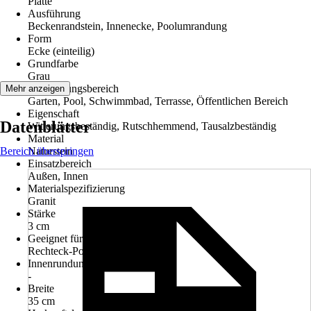
Platte
Ausführung
Beckenrandstein, Innenecke, Poolumrandung
Form
Ecke (einteilig)
Grundfarbe
Grau
Anwendungsbereich
Mehr anzeigen
Garten, Pool, Schwimmbad, Terrasse, Öffentlichen Bereich
Eigenschaft
Datenblätter
Witterungsbeständig, Rutschhemmend, Tausalzbeständig
Material
Bereich überspringen
Naturstein
Einsatzbereich
Außen, Innen
Materialspezifizierung
Granit
Stärke
3 cm
Geeignet für
Rechteck-Pool
Innenrundung
-
Breite
35 cm