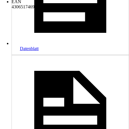
EAN
4306517469160
Datenblatt