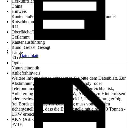
Herkunftsland
China
Hinweis
Kanten außen grob geschliffen und gefast, innen gerundet
Rutschhemmung
R11
Oberfläche/Oberflächenbehandlung
Geflammt
Kantenausführung
Rund, Gefast, Gesägt
Länge
Datenblatt
60 cm
Optik
Natursteinoptik
Anlieferhinweis
Weitere Informationen entnehmen Sie bitte dem Datenblatt. Zur
Abstimmung des Liefertermines bitte Handy- oder
Telefonnummer angeben, welche tagsüber erreichbar ist.,
Anlieferung erfolgt mit einem LKW, Angaben zu Hindernissen
oder erschwerter Zufahrt sind hilfreich!, Die Lieferung erfolgt
frei Bordsteinkante, Vor Bestellung muss vom Kunden
sichergestellt sein, dass die Entladestelle mit einem 40 Tonnen -
LKW erreichbar ist.
AKN (Artikelkurznummer)
9V1E