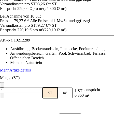
Versandkosten pro ST
93,26 €
*
/
ST
Entspricht 259,06 € pro m²
(
259,06 €
/
m²
)
Bei Abnahme von 10 ST:
Preis — 79,27 € * Alle Preise inkl. MwSt. und ggf. zzgl.
Versandkosten pro ST
79,27 €
*
/
ST
Entspricht 220,19 € pro m²
(
220,19 €
/
m²
)
Art.-Nr.
10212289
Ausführung
:
Beckenrandstein, Innenecke, Poolumrandung
Anwendungsbereich
:
Garten, Pool, Schwimmbad, Terrasse,
Öffentlichen Bereich
Material
:
Naturstein
Mehr Artikeldetails
Menge (ST)
entspricht
1 ST
ST
m²
0,360 m²