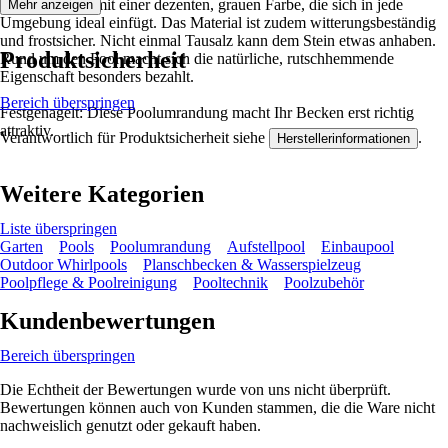
Granit punktet mit einer dezenten, grauen Farbe, die sich in jede
Mehr anzeigen
Umgebung ideal einfügt. Das Material ist zudem witterungsbeständig
und frostsicher. Nicht einmal Tausalz kann dem Stein etwas anhaben.
Produktsicherheit
Rund um den Pool macht sich die natürliche, rutschhemmende
Eigenschaft besonders bezahlt.
Bereich überspringen
Festgenagelt: Diese Poolumrandung macht Ihr Becken erst richtig
attraktiv.
Verantwortlich für Produktsicherheit siehe
.
Herstellerinformationen
Weitere Kategorien
Liste überspringen
Garten
Pools
Poolumrandung
Aufstellpool
Einbaupool
Outdoor Whirlpools
Planschbecken & Wasserspielzeug
Poolpflege & Poolreinigung
Pooltechnik
Poolzubehör
Kundenbewertungen
Bereich überspringen
Die Echtheit der Bewertungen wurde von uns nicht überprüft.
Bewertungen können auch von Kunden stammen, die die Ware nicht
nachweislich genutzt oder gekauft haben.