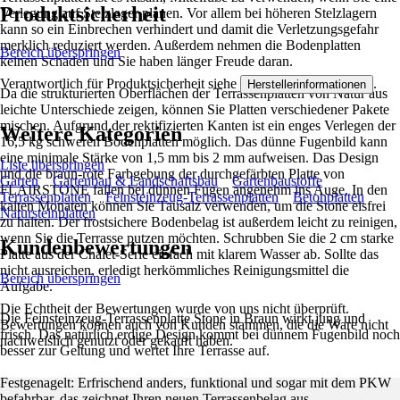
Produktsicherheit
Verlegung auf Stelzlager planen. Vor allem bei höheren Stelzlagern
kann so ein Einbrechen verhindert und damit die Verletzungsgefahr
merklich reduziert werden. Außerdem nehmen die Bodenplatten
Bereich überspringen
keinen Schaden und Sie haben länger Freude daran.
Verantwortlich für Produktsicherheit siehe
.
Herstellerinformationen
Da die strukturierten Oberflächen der Terrassenplatten von Natur aus
leichte Unterschiede zeigen, können Sie Platten verschiedener Pakete
mischen. Aufgrund der rektifizierten Kanten ist ein enges Verlegen der
Weitere Kategorien
16,5 kg schweren Bodenplatten möglich. Das dünne Fugenbild kann
eine minimale Stärke von 1,5 mm bis 2 mm aufweisen. Das Design
Liste überspringen
und die braun-rote Farbgebung der durchgefärbten Platte von
Garten
Gartenbau & Landschaftsbau
Gartenbaustoffe
FLAIRSTONE fallen bei dünnen Fugen angenehm ins Auge. In den
Terrassenplatten
Feinsteinzeug-Terrassenplatten
Betonplatten
kalten Monaten können Sie Tausalz verwenden, um die Stone eisfrei
Natursteinplatten
zu halten. Der frostsichere Bodenbelag ist außerdem leicht zu reinigen,
wenn Sie die Terrasse putzen möchten. Schrubben Sie die 2 cm starke
Kundenbewertungen
Platte aus der Chalet-Serie einfach mit klarem Wasser ab. Sollte das
nicht ausreichen, erledigt herkömmliches Reinigungsmittel die
Bereich überspringen
Aufgabe.
Die Echtheit der Bewertungen wurde von uns nicht überprüft.
Die Feinsteinzeug-Terrassenplatte Stone in Braun wirkt jung und
Bewertungen können auch von Kunden stammen, die die Ware nicht
frisch. Das natürlich erdige Design kommt bei dünnem Fugenbild noch
nachweislich genutzt oder gekauft haben.
besser zur Geltung und wertet Ihre Terrasse auf.
Festgenagelt: Erfrischend anders, funktional und sogar mit dem PKW
befahrbar, das zeichnet Ihren neuen Terrassenbelag aus.