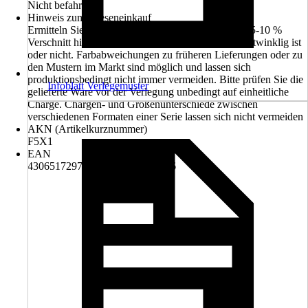
Nicht befahrbar
Hinweis zum Flieseneinkauf
Ermitteln Sie die zu belegende Fläche und rechnen 5-10 %
Verschnitt hinzu, abhängig davon ob der Raum rechtwinklig ist
oder nicht. Farbabweichungen zu früheren Lieferungen oder zu
den Mustern im Markt sind möglich und lassen sich
produktionsbedingt nicht immer vermeiden. Bitte prüfen Sie die
Infoblatt Verlegemuster
gelieferte Ware vor der Verlegung unbedingt auf einheitliche
Charge. Chargen- und Größenunterschiede zwischen
verschiedenen Formaten einer Serie lassen sich nicht vermeiden
AKN (Artikelkurznummer)
F5X1
EAN
4306517297336, 4306517477486