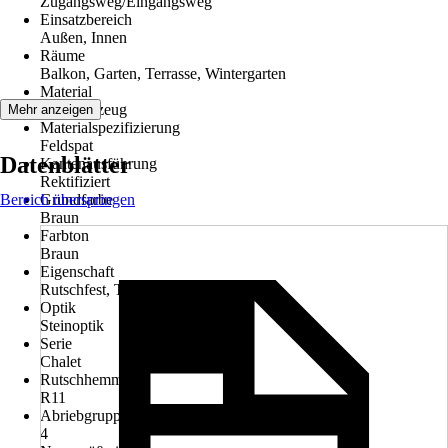
Zugangsweg/Eingangsweg
Einsatzbereich
Außen, Innen
Räume
Balkon, Garten, Terrasse, Wintergarten
Material
Feinsteinzeug
Mehr anzeigen
Materialspezifizierung
Feldspat
Datenblätter
Kantenausführung
Rektifiziert
Bereich überspringen
Grundfarbe
Braun
Farbton
Braun
Eigenschaft
Rutschfest, Tausalzbeständig
Optik
Steinoptik
Serie
Chalet
Rutschhemmung
R11
Abriebgruppe
4