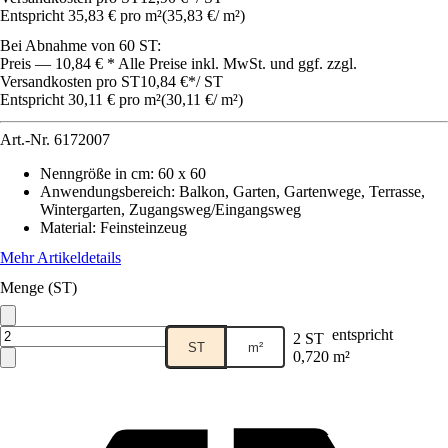
Entspricht 35,83 € pro m²
(
35,83 €
/
m²
)
Bei Abnahme von 60 ST:
Preis — 10,84 € * Alle Preise inkl. MwSt. und ggf. zzgl.
Versandkosten pro ST
10,84 €
*
/
ST
Entspricht 30,11 € pro m²
(
30,11 €
/
m²
)
Art.-Nr.
6172007
Nenngröße in cm
:
60 x 60
Anwendungsbereich
:
Balkon, Garten, Gartenwege, Terrasse,
Wintergarten, Zugangsweg/Eingangsweg
Material
:
Feinsteinzeug
Mehr Artikeldetails
Menge (ST)
entspricht
2 ST
ST
m²
0,720 m²