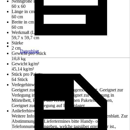
Nenngröße in cm
60 x 60
Länge in cm
60 cm
Breite in cm
60 cm
Werkmaß (LxB)
59,7 x 59,7 cm
Stärke
2 cm
Datenblatt
Gewicht pro Stück
16,8 kg
Gewicht kg/m²
45,14 kg/m²
Stück pro Palette
64 Stück
Verlegehinweis
Geeignet zur Verlegung im Drainagemörtelbett, Geeignet zur
Verlegung in Kies-/Splittbett, Geeignet zur Verlegung in
Mörtelbett, Platten aus verschiedenen Paketen mischen,
Geeignet zur Verlegung auf Plattenlager
Anlieferhinweis
Weitere Informationen entnehmen Sie bitte dem Datenblatt. Zur
Abstimmung des Liefertermines bitte Handy- oder
Telefonnummer angeben, welche tagsüber erreichbar ist.,