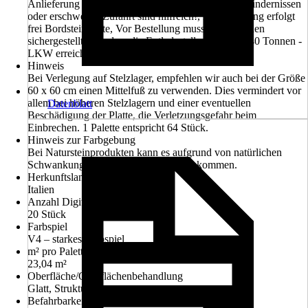
Anlieferung erfolgt mit einem LKW, Angaben zu Hindernissen
oder erschwerter Zufahrt sind hilfreich!, Die Lieferung erfolgt
frei Bordsteinkante, Vor Bestellung muss vom Kunden
sichergestellt sein, dass die Entladestelle mit einem 40 Tonnen -
LKW erreichbar ist.
Hinweis
Bei Verlegung auf Stelzlager, empfehlen wir auch bei der Größe
60 x 60 cm einen Mittelfuß zu verwenden. Dies vermindert vor
allem bei höheren Stelzlagern und einer eventuellen
Datenblatt
Beschädigung der Platte, die Verletzungsgefahr beim
Einbrechen. 1 Palette entspricht 64 Stück.
Hinweis zur Farbgebung
Bei Natursteinprodukten kann es aufgrund von natürlichen
Schwankungen zu Farbabweichungen kommen.
Herkunftsland
Italien
Anzahl Digitaldruck-Dekore ca.
20 Stück
Farbspiel
V4 – starkes Farbspiel
m² pro Palette
23,04 m²
Oberfläche/Oberflächenbehandlung
Glatt, Strukturiert
Befahrbarkeit