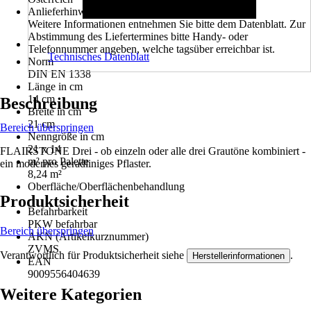
Anlieferhinweis
Weitere Informationen entnehmen Sie bitte dem Datenblatt. Zur
Abstimmung des Liefertermines bitte Handy- oder
Telefonnummer angeben, welche tagsüber erreichbar ist.
Technisches Datenblatt
Norm
DIN EN 1338
Länge in cm
14 cm
Beschreibung
Breite in cm
21 cm
Bereich überspringen
Nenngröße in cm
21 x 14
FLAIRSTONE Drei - ob einzeln oder alle drei Grautöne kombiniert -
m² pro Palette
ein modernes geradliniges Pflaster.
8,24 m²
Oberfläche/Oberflächenbehandlung
Produktsicherheit
-
Befahrbarkeit
PKW befahrbar
Bereich überspringen
AKN (Artikelkurznummer)
ZVMS
Verantwortlich für Produktsicherheit siehe
.
Herstellerinformationen
EAN
9009556404639
Weitere Kategorien