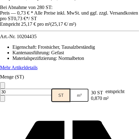
Bei Abnahme von 280 ST:
Preis — 0,73 € * Alle Preise inkl. MwSt. und ggf. zzgl. Versandkosten
pro ST
0,73 €
*
/
ST
Entspricht 25,17 € pro m²
(
25,17 €
/
m²
)
Art.-Nr.
10204435
Eigenschaft
:
Frostsicher, Tausalzbeständig
Kantenausführung
:
Gefast
Materialspezifizierung
:
Normalbeton
Mehr Artikeldetails
Menge (ST)
entspricht
30 ST
ST
m²
0,870 m²