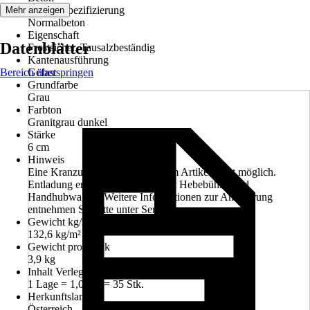
Materialspezifizierung
Mehr anzeigen
Normalbeton
Eigenschaft
Datenblätter
Frostsicher, Tausalzbeständig
Kantenausführung
Bereich überspringen
Gefast
Grundfarbe
Grau
Farbton
Granitgrau dunkel
Stärke
6 cm
Hinweis
Eine Kranzustellung ist bei diesem Artikel nicht möglich.
Entladung erfolgt durch LKW mit Hebebühne und
Handhubwagen! Weitere Informationen zur Anlieferung
entnehmen Sie bitte unter Services.
Gewicht kg/m²
132,6 kg/m²
Gewicht pro Stück
3,9 kg
Inhalt Verlegeeinheit
1 Lage = 1,03m² = 35 Stk.
Herkunftsland
Österreich