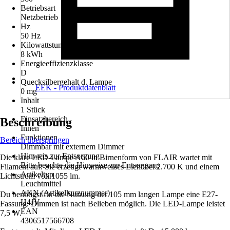
Betriebsart
Netzbetrieb
Hz
50 Hz
Kilowattstunden/1000h
8 kWh
Energieeffizienzklasse
D
Quecksilbergehalt d. Lampe
EEK - Produktdatenblatt
0 mg
Inhalt
1 Stück
Einsatzbereich
Beschreibung
Innen
Funktionen
Bereich überspringen
Dimmbar mit externem Dimmer
Hinweis zur Entsorgung
Die klare LED-Lampe A60 in Birnenform von FLAIR wartet mit
Bitte beachte die Hinweise zur Entsorgung
Filament auf. Sie erzeugt warmweißes Licht bei 2.700 K und einem
Artikeltyp
Lichtstrom von 1055 lm.
Leuchtmittel
AKN (Artikelkurznummer)
Du benötigst für die Nutzung der 105 mm langen Lampe eine E27-
H4JV
Fassung. Dimmen ist nach Belieben möglich. Die LED-Lampe leistet
EAN
7,5 W.
4306517566708