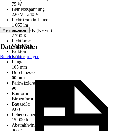
75 W
Betriebsspannung
220 V - 240 V
Lichtstrom in Lumen
1 055 lm
Lichtfarbe K (Kelvin)
Mehr anzeigen
2 700 K
Lichtfarbe
Datenblätter
Warmweiß
Farbton
Bereich überspringen
Farblos
Länge
105 mm
Durchmesser
60 mm
Farbwiedergabe (Ra)
90
Bauform
Birnenform
Baugröße
A60
Lebensdauer
15 000 h
Abstrahlwinkel
360 °