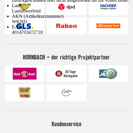
zurückgeschnitten oder nicht ausgetrieben bis zur vollen Blüte.
Laub
Laufabwerfend
AKN (Artikelkurznummer)
WKND
EAN
4014703472718
HORNBACH - der richtige Projektpartner
Kundenservice