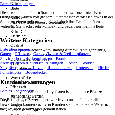
Bereich überspringen
Nein
Blüte
Diese Potentille blüht im Sommer in einem schönen intensiven
Ja
Orange. Die Blüten von großem Durchmesser verblassen etwas in der
Blütezeit
Sonne zu einem gelb-orange, ohne jedoch ihre Leuchtkraft zu
Mai, Juni, Juli, August, September
verlieren. Sie wächst sehr kompakt und bedarf nur wenig Pflege.
Duft
Kein Duft
Zierfrucht
Weitere Kategorien
Nein
Qualität
Liste überspringen
Im Topf gewachsen – vollständig durchwurzelt, ganzjährig
Garten
Pflanzen
Gartenpflanzen & Freilandpflanzen
pflanzbar, sehr sicheres Anwachsen
Ziersträucher
Heckenpflanzen
Koniferen
Durchmesser Topfgröße
Kletterpflanzen & Sichtschutzlösungen
Rosen
Stauden
21 cm
Ziergräser
Teichpflanzen
Rhododendren
Hortensien
Flieder
Füllvolumen
Formgehölze
Bodendecker
4,5 l
Wuchsstärke
Kundenbewertungen
Mittelstarkwachsend
Pflanzzeit
Bereich überspringen
Solange der Boden nicht gefroren ist, kann diese Pflanze
ausgepflanzt werden
Die Echtheit der Bewertungen wurde von uns nicht überprüft.
Standort
Bewertungen können auch von Kunden stammen, die die Ware nicht
Sonne
nachweislich genutzt oder gekauft haben.
Größe ohne Topf
30 cm - 40 cm