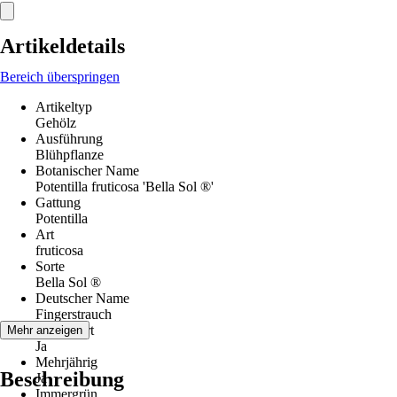
Artikeldetails
Bereich überspringen
Artikeltyp
Gehölz
Ausführung
Blühpflanze
Botanischer Name
Potentilla fruticosa 'Bella Sol ®'
Gattung
Potentilla
Art
fruticosa
Sorte
Bella Sol ®
Deutscher Name
Fingerstrauch
Winterhart
Mehr anzeigen
Ja
Mehrjährig
Beschreibung
Ja
Immergrün