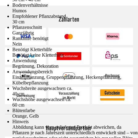
Bodenverhältnisse
Humos
Empfohlener Pflanzabstand
Zahlarten
30 cm
Pflanzenschnitt
Ganzjährig
Rankhilfe benötigt
Nein
Benötigt Kletterhilfe
Benötigt keine Kletterhilfe
Anwendung
Begrünung, Dekoration
Anwendungsbereich
Einzelpflanzung, Gruppenpflanzung, Heckenpflanzung,
Kübelbepflanzung
Wuchsbreite ausgewachsen ca.
40 cm
Wuchshöhe ausgewachsen ca.
60 cm
Blütenfarbe
Orange, Gelb
Hinweis
Hauptversandpartner
Abbildung kann vom gelieferten Produkt abweichen, da
Pflanzen je nach Jahreszeit unterschiedlich entwickelt sind – von