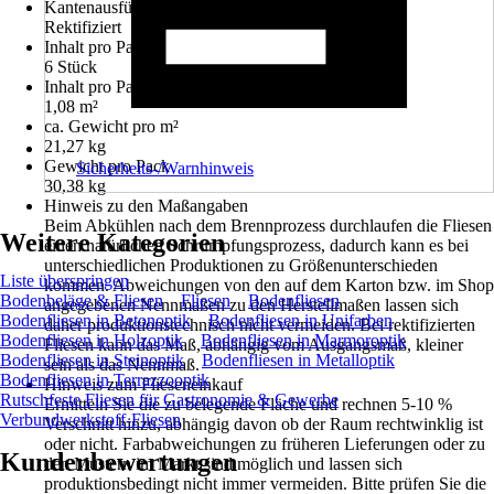
Kantenausführung
Rektifiziert
Inhalt pro Pack
6 Stück
Inhalt pro Pack für
1,08 m²
ca. Gewicht pro m²
21,27 kg
Gewicht pro Pack
Sicherheits-/Warnhinweis
30,38 kg
Hinweis zu den Maßangaben
Beim Abkühlen nach dem Brennprozess durchlaufen die Fliesen
Weitere Kategorien
einen natürlichen Schrumpfungsprozess, dadurch kann es bei
unterschiedlichen Produktionen zu Größenunterschieden
Liste überspringen
kommen. Abweichungen von den auf dem Karton bzw. im Shop
Bodenbeläge & Fliesen
Fliesen
Bodenfliesen
angegebenen Nennmaßen zu den Herstellmaßen lassen sich
Bodenfliesen in Betonoptik
Bodenfliesen in Unifarben
daher produktionstechnisch nicht vermeiden. Bei rektifizierten
Bodenfliesen in Holzoptik
Bodenfliesen in Marmoroptik
Fliesen kann das Maß, abhängig vom Ausgangsmaß, kleiner
Bodenfliesen in Steinoptik
Bodenfliesen in Metalloptik
sein als das Nennmaß.
Bodenfliesen in Terrazzooptik
Hinweis zum Flieseneinkauf
Rutschfeste Fliesen für Gastronomie & Gewerbe
Ermitteln Sie die zu belegende Fläche und rechnen 5-10 %
Verbundwerkstoff-Fliesen
Verschnitt hinzu, abhängig davon ob der Raum rechtwinklig ist
oder nicht. Farbabweichungen zu früheren Lieferungen oder zu
Kundenbewertungen
den Mustern im Markt sind möglich und lassen sich
produktionsbedingt nicht immer vermeiden. Bitte prüfen Sie die