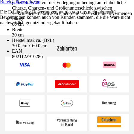
Bereich überspringen
gelieferte Ware vor der Verlegung unbedingt auf einheitliche
Charge. Chargen- und Größenunterschiede zwischen
Die Echtheit der Bewertungen wurde von uns nicht überprüft.
verschiedenen Formaten einer Serie lassen sich nicht vermeiden
Bewertungen können auch von Kunden stammen, die die Ware nicht
Länge
nachweislich genutzt oder gekauft haben.
60 cm
Breite
30 cm
Herstellmaß ca. (BxL)
30.0 cm x 60.0 cm
Zahlarten
EAN
8021122916286