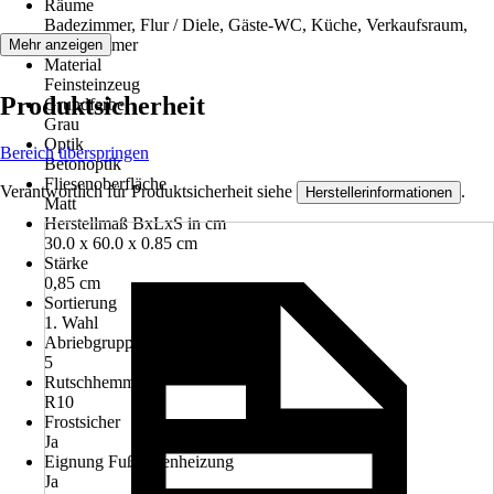
Räume
Badezimmer, Flur / Diele, Gäste-WC, Küche, Verkaufsraum,
Wohnzimmer
Mehr anzeigen
Material
Feinsteinzeug
Produktsicherheit
Grundfarbe
Grau
Optik
Bereich überspringen
Betonoptik
Fliesenoberfläche
Verantwortlich für Produktsicherheit siehe
.
Herstellerinformationen
Matt
Herstellmaß BxLxS in cm
30.0 x 60.0 x 0.85 cm
Stärke
0,85 cm
Sortierung
1. Wahl
Abriebgruppe/Tiefenverschleiß
5
Rutschhemmung
R10
Frostsicher
Ja
Eignung Fußbodenheizung
Ja