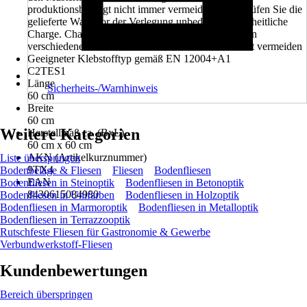
produktionsbedingt nicht immer vermeiden. Bitte prüfen Sie die
gelieferte Ware vor der Verlegung unbedingt auf einheitliche
Charge. Chargen- und Größenunterschiede zwischen
verschiedenen Formaten einer Serie lassen sich nicht vermeiden
Geeigneter Klebstofftyp gemäß EN 12004+A1
C2TES1
Länge
Sicherheits-/Warnhinweis
60 cm
Breite
60 cm
Weitere Kategorien
Herstellmaß ca. (BxL)
60 cm x 60 cm
AKN (Artikelkurznummer)
Liste überspringen
9TX4
Bodenbeläge & Fliesen
Fliesen
Bodenfliesen
EAN
Bodenfliesen in Steinoptik
Bodenfliesen in Betonoptik
8430615084980
Bodenfliesen in Unifarben
Bodenfliesen in Holzoptik
Bodenfliesen in Marmoroptik
Bodenfliesen in Metalloptik
Bodenfliesen in Terrazzooptik
Rutschfeste Fliesen für Gastronomie & Gewerbe
Verbundwerkstoff-Fliesen
Kundenbewertungen
Bereich überspringen