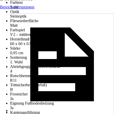
Farbton
Bereich überspringen
Sand
Optik
Steinoptik
Fliesenoberfläche
Matt
Farbspiel
V2 – mittleres Farbspiel
Herstellmaß BxLxS in cm
60 x 60 x 0.95 cm
Stärke
0,95 cm
Sortierung
1. Wahl
Abriebgruppe/Tiefenverschleiß
4
Rutschhemmung
R11
Trittsicherheit (Barfuß)
B
Frostsicher
Ja
Eignung Fußbodenheizung
Ja
Kantenausführung