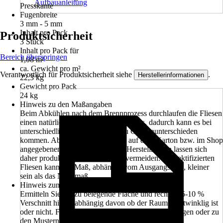
Aufbauanleitung
Presskante
Fugenbreite
3 mm - 5 mm
Inhalt pro Pack
Produktsicherheit
3 Stück
Inhalt pro Pack für
Bereich überspringen
1,08 m²
ca. Gewicht pro m²
Verantwortlich für Produktsicherheit siehe
.
Herstellerinformationen
22,3 kg
Gewicht pro Pack
24 kg
Hinweis zu den Maßangaben
Beim Abkühlen nach dem Brennprozess durchlaufen die Fliesen
einen natürlichen Schrumpfungsprozess, dadurch kann es bei
unterschiedlichen Produktionen zu Größenunterschieden
kommen. Abweichungen von den auf dem Karton bzw. im Shop
angegebenen Nennmaßen zu den Herstellmaßen lassen sich
daher produktionstechnisch nicht vermeiden. Bei rektifizierten
Fliesen kann das Maß, abhängig vom Ausgangsmaß, kleiner
sein als das Nennmaß.
Hinweis zum Flieseneinkauf
Ermitteln Sie die zu belegende Fläche und rechnen 5-10 %
Verschnitt hinzu, abhängig davon ob der Raum rechtwinklig ist
oder nicht. Farbabweichungen zu früheren Lieferungen oder zu
den Mustern im Markt sind möglich und lassen sich