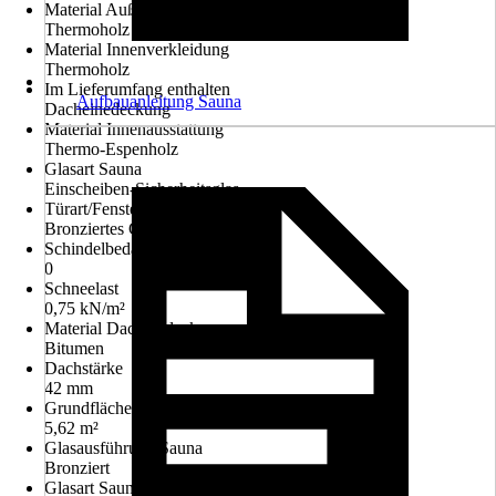
Material Außenverkleidung
Thermoholz
Material Innenverkleidung
Thermoholz
Im Lieferumfang enthalten
Aufbauanleitung Sauna
Dacheinedeckung
Material Innenausstattung
Thermo-Espenholz
Glasart Sauna
Einscheiben-Sicherheitsglas
Türart/Fensterart Sauna
Bronziertes Ganzglaselement
Schindelbedarf in m²
0
Schneelast
0,75 kN/m²
Material Dacheindeckung
Bitumen
Dachstärke
42 mm
Grundfläche Sauna
5,62 m²
Glasausführung Sauna
Bronziert
Glasart Saunahaus