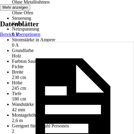
Ohne Metallrahmen
Ofen Typ
Mehr anzeigen
Ohne Ofen
Steuerung
Datenblätter
Keine
Netzspannung
Bereich überspringen
0 V
Stromstärke in Ampere
0 A
Grundfarbe
Holz
Farbton Sauna
Fichte
Breite
230 cm
Höhe
245 cm
Tiefe
180 cm
Wandstärke
42 mm
Montagehöhe
2,6 m
Geeignet für Anzahl Personen
2