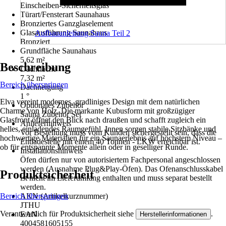
Einscheiben-Sicherheitsglas
Türart/Fensterart Saunahaus
Bronziertes Ganzglaselement
Glasausführung Saunahaus
Aufbauanleitung Sauna Teil 2
Bronziert
Grundfläche Saunahaus
5,62 m²
Beschreibung
Dachfläche
7,32 m²
Bereich überspringen
Dachneigung
1 °
Elva vereint modernes, gradliniges Design mit dem natürlichen
Optionales Zubehör
Charme von Holz. Die markante Kubusform mit großzügiger
Sauna Zubehör Set
Glasfront öffnet den Blick nach draußen und schafft zugleich ein
Anlieferhinweis
helles, einladendes Raumgefühl. Innen sorgen stabile Sitzbänke und
Vor Bestellung muss vom Kunden sichergestellt sein, dass die
hochwertige Materialien für ein Saunaerlebnis auf höchstem Niveau –
Entladestelle mit einem 40 Tonnen - LKW erreichbar ist.
ob für entspannte Momente allein oder in geselliger Runde.
Installationshinweis
Öfen dürfen nur von autorisiertem Fachpersonal angeschlossen
werden (Ausnahme Plug&Play-Öfen). Das Ofenanschlusskabel
Produktsicherheit
ist nicht im Lieferumfang enthalten und muss separat bestellt
werden.
Bereich überspringen
AKN (Artikelkurznummer)
JTHU
Verantwortlich für Produktsicherheit siehe
.
EAN
Herstellerinformationen
4004581605155