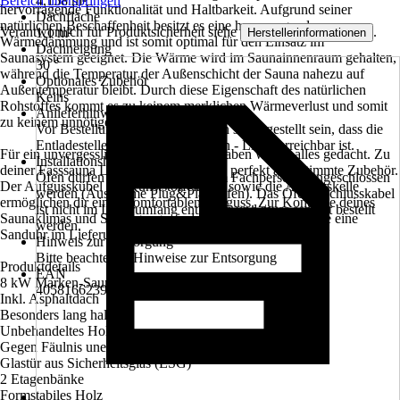
Bereich überspringen
4,158 m²
hervorragende Funktionalität und Haltbarkeit. Aufgrund seiner
Dachfläche
natürlichen Beschaffenheit besitzt es eine hervorragende
Verantwortlich für Produktsicherheit siehe
.
1,1 m²
Herstellerinformationen
Wärmedämmung und ist somit optimal für den Einsatz im
Dachneigung
Saunasystem geeignet. Die Wärme wird im Saunainnenraum gehalten,
30 °
während die Temperatur der Außenschicht der Sauna nahezu auf
Optionales Zubehör
Außentemperatur bleibt. Durch diese Eigenschaft des natürlichen
Keins
Rohstoffes kommt es zu keinem merklichen Wärmeverlust und somit
Anlieferhinweis
zu keinem unnötigen Energieverlust.
Vor Bestellung muss vom Kunden sichergestellt sein, dass die
Entladestelle mit einem 40 Tonnen - LKW erreichbar ist.
Für ein unvergessliches Saunaerlebnis haben wir an alles gedacht. Zu
Installationshinweis
deiner Fasssauna LAHTI erhältst du das perfekt abgestimmte Zubehör.
Öfen dürfen nur von autorisiertem Fachpersonal angeschlossen
Der Aufgusskübel mit Kunststoffeinsatz sowie die Aufgusskelle
werden (Ausnahme Plug&Play-Öfen). Das Ofenanschlusskabel
ermöglichen dir einen komfortablen Aufguss. Zur Kontrolle deines
ist nicht im Lieferumfang enthalten und muss separat bestellt
Saunaklimas und Saunagangs sind ein Thermometer sowie eine
werden.
Sanduhr im Lieferumfang enthalten.
Hinweis zur Entsorgung
Bitte beachte die Hinweise zur Entsorgung
Produktdetails
EAN
8 kW Marken-Saunaofen
4058166239518
Inkl. Asphaltdach
Besonders lang haltbar
Unbehandeltes Holz
Gegen Fäulnis unempfindlich
Glastür aus Sicherheitsglas (ESG)
2 Etagenbänke
Formstabiles Holz