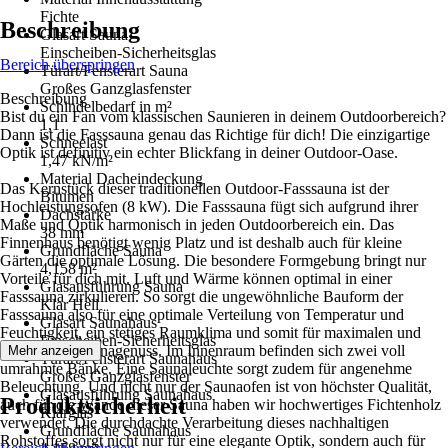
Fichte
Beschreibung
Glasart Sauna
Einscheiben-Sicherheitsglas
Bereich überspringen
Türart/Fensterart Sauna
Großes Ganzglasfenster
Beschreibung
Schindelbedarf in m²
Bist du ein Fan vom klassischen Saunieren in deinem Outdoorbereich?
1,1
Dann ist die Fasssauna genau das Richtige für dich! Die einzigartige
Schneelast
Optik ist definitiv ein echter Blickfang in deiner Outdoor-Oase.
1,47 kN/m²
Material Dacheindeckung
Das Kernstück dieser traditionellen Outdoor-Fasssauna ist der
Bitumen
Hochleistungsofen (8 kW). Die Fasssauna fügt sich aufgrund ihrer
Dachstärke
Maße und Optik harmonisch in jeden Outdoorbereich ein. Das
38 mm
Finnenhaus benötigt wenig Platz und ist deshalb auch für kleine
Grundfläche Sauna
Gärten die optimale Lösung. Die besondere Formgebung bringt nur
4,158 m²
Vorteile für dich mit. Luft und Wärme können optimal in einer
Glasausführung Sauna
Fasssauna zirkulieren. So sorgt die ungewöhnliche Bauform der
Klar Hell
Fasssauna also für eine optimale Verteilung von Temperatur und
Glasart Saunahaus
Feuchtigkeit, ein stetiges Raumklima und somit für maximalen und
Einscheiben-Sicherheitsglas
erholsamen Saunagenuss. Im Innenraum befinden sich zwei voll
Mehr anzeigen
Türart/Fensterart Saunahaus
umrahmte Bänke. Eine Saunaleuchte sorgt zudem für angenehme
Großes Ganzglasfenster
Beleuchtung. Und nicht nur der Saunaofen ist von höchster Qualität,
Glasausführung Saunahaus
Produktsicherheit
auch für die Wände dieser Sauna haben wir hochwertiges Fichtenholz
Klarglas
verwendet. Die durchdachte Verarbeitung dieses nachhaltigen
Grundfläche Saunahaus
Rohstoffes sorgt nicht nur für eine elegante Optik, sondern auch für