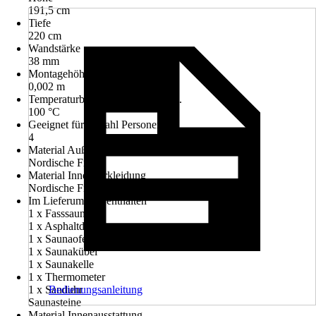
191,5 cm
Tiefe
220 cm
Wandstärke
38 mm
Montagehöhe
0,002 m
Temperaturbereich Sauna bis max.
100 °C
Geeignet für Anzahl Personen
4
Material Außenverkleidung
Nordische Fichte
Material Innenverkleidung
Nordische Fichte
Im Lieferumfang enthalten
1 x Fasssauna
1 x Asphaltdach
1 x Saunaofen
1 x Saunakübel
1 x Saunakelle
1 x Thermometer
1 x Sanduhr
Bedienungsanleitung
Saunasteine
Material Innenausstattung