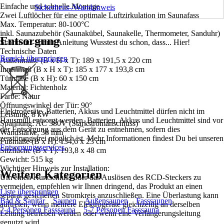
Einfache und schnelle Montage
Sicherheits-/Warnhinweis
Zwei Luftlöcher für eine optimale Luftzirkulation im Saunafass
Max. Temperatur: 80-100°C
inkl. Saunazubehör (Saunakübel, Saunakelle, Thermometer, Sanduhr)
Entsorgung
Schritt-für-Schritt Anleitung Wusstest du schon, dass... Hier!
Technische Daten
Bereich überspringen
Außenmaße (B x H x T): 189 x 191,5 x 220 cm
Innenmaß (B x H x T): 185 x 177 x 193,8 cm
Türmaße (B x H): 60 x 150 cm
Material: Fichtenholz
Farbe: Natur
Öffnungswinkel der Tür: 90°
Elektrogeräte, Batterien, Akkus und Leuchtmittel dürfen nicht im
Leistung: 8 kW
Hausmüll entsorgt werden. Batterien, Akkus und Leuchtmittel sind vor
Spannung: AC 380V (Starkstromanschluss)
der Entsorgung aus dem Gerät zu entnehmen, sofern dies
Wandstärke: 38 mm
zerstörungsfrei möglich ist. Mehr Informationen findest Du bei unseren
Fußmaße (B x H): 134,6 x 23 cm
Entsorgungsservices
.
Sitzfläche (B x T): 193,8 x 48 cm
Gewicht: 515 kg
Wichtiger Hinweis zur Installation:
Weitere Kategorien
Um einen Kurzschluss oder das Auslösen des RCD-Steckers zu
vermeiden, empfehlen wir Ihnen dringend, das Produkt an einen
Liste überspringen
separat gesicherten Stromkreis anzuschließen. Eine Überlastung kann
Bad & Sanitär
Saunen
Außensaunen
Fasssaunen
auftreten, wenn mehrere Elektrogeräte gleichzeitig an derselben
2-4 Personen Fasssauna
5-7 Personen Fasssauna
Leitung betrieben werden oder wenn eine Verlängerungsleitung
genutzt wird.