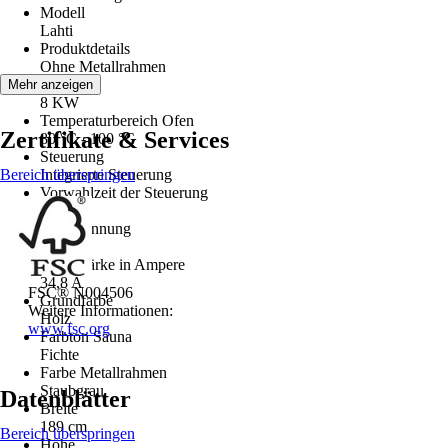
Modell
Lahti
Produktdetails
Ohne Metallrahmen
Ofen Typ
Mehr anzeigen
8 KW
Temperaturbereich Ofen
Zertifikate & Services
80 °C - 100 °C
Steuerung
Bereich überspringen
Integrierte Steuerung
Vorwahlzeit der Steuerung
Keine
Netzspannung
380 V
Stromstärke in Ampere
34,8 A
FSC® N004506
Grundfarbe
Weitere Informationen:
Holz
www.fsc.org
Farbton Sauna
Fichte
Farbe Metallrahmen
Staubgrau
Datenblätter
Breite
189 cm
Bereich überspringen
Höhe