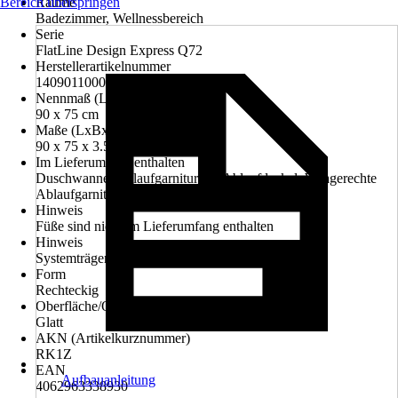
Bereich überspringen
Räume
Badezimmer, Wellnessbereich
Serie
FlatLine Design Express Q72
Herstellerartikelnummer
1409011000018
Nennmaß (LxB)
90 x 75 cm
Maße (LxBxH)
90 x 75 x 3.5 cm
Im Lieferumfang enthalten
Duschwanne, Ablaufgarnitur mit Ablaufdeckel, Waagerechte
Ablaufgarnitur DN50
Hinweis
Füße sind nicht im Lieferumfang enthalten
Hinweis
Systemträger ist nicht mit Schürze kombinierbar!
Form
Rechteckig
Oberfläche/Oberflächenbehandlung
Glatt
AKN (Artikelkurznummer)
RK1Z
EAN
Aufbauanleitung
4062963338930