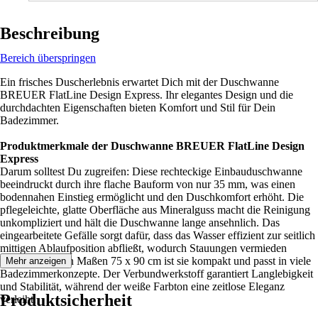
Beschreibung
Bereich überspringen
Ein frisches Duscherlebnis erwartet Dich mit der Duschwanne
BREUER FlatLine Design Express. Ihr elegantes Design und die
durchdachten Eigenschaften bieten Komfort und Stil für Dein
Badezimmer.
Produktmerkmale der Duschwanne BREUER FlatLine Design
Express
Darum solltest Du zugreifen: Diese rechteckige Einbauduschwanne
beeindruckt durch ihre flache Bauform von nur 35 mm, was einen
bodennahen Einstieg ermöglicht und den Duschkomfort erhöht. Die
pflegeleichte, glatte Oberfläche aus Mineralguss macht die Reinigung
unkompliziert und hält die Duschwanne lange ansehnlich. Das
eingearbeitete Gefälle sorgt dafür, dass das Wasser effizient zur seitlich
mittigen Ablaufposition abfließt, wodurch Stauungen vermieden
werden. Mit den Maßen 75 x 90 cm ist sie kompakt und passt in viele
Mehr anzeigen
Badezimmerkonzepte. Der Verbundwerkstoff garantiert Langlebigkeit
und Stabilität, während der weiße Farbton eine zeitlose Eleganz
Produktsicherheit
verleiht.