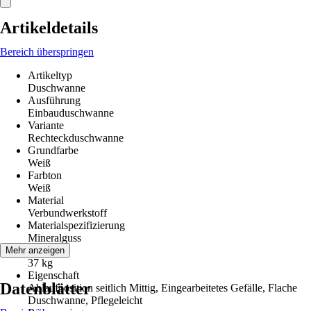
Artikeldetails
Bereich überspringen
Artikeltyp
Duschwanne
Ausführung
Einbauduschwanne
Variante
Rechteckduschwanne
Grundfarbe
Weiß
Farbton
Weiß
Material
Verbundwerkstoff
Materialspezifizierung
Mineralguss
Gewicht
Mehr anzeigen
37 kg
Eigenschaft
Datenblätter
Ablaufposition seitlich Mittig, Eingearbeitetes Gefälle, Flache
Duschwanne, Pflegeleicht