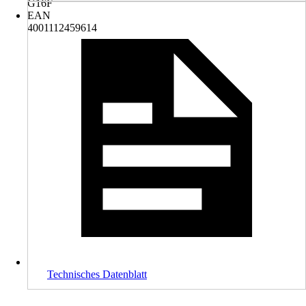
G16F
EAN
4001112459614
Technisches Datenblatt