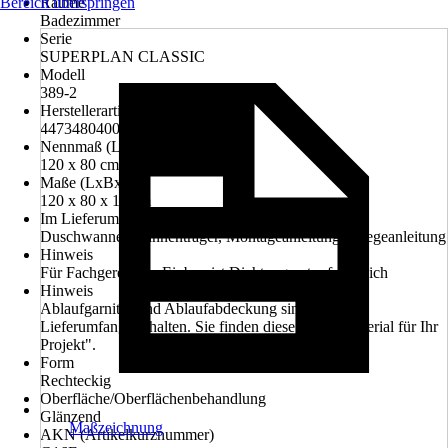
Bereich überspringen
Räume
Badezimmer
Serie
SUPERPLAN CLASSIC
Modell
389-2
Herstellerartikelnummer
447348040001
Nennmaß (LxB)
120 x 80 cm
Maße (LxBxH)
120 x 80 x 12 cm
Im Lieferumfang enthalten
Duschwanne, Wannenträger, Montageanleitung, Pflegeanleitung
Hinweis
Für Fachgerechten Einbau ist Dichtungsset erforderlich
Hinweis
Ablaufgarnitur und Ablaufabdeckung sind nicht im
Lieferumfang enthalten. Sie finden diese unter "Material für Ihr
Projekt".
Form
Rechteckig
Oberfläche/Oberflächenbehandlung
Glänzend
Maßzeichnung
AKN (Artikelkurznummer)