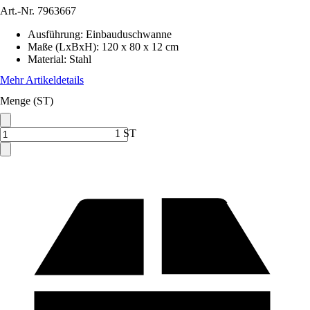
Art.-Nr.
7963667
Ausführung
:
Einbauduschwanne
Maße (LxBxH)
:
120 x 80 x 12 cm
Material
:
Stahl
Mehr Artikeldetails
Menge (ST)
1 ST