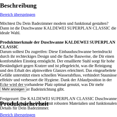
Beschreibung
Bereich überspringen
Möchtest Du Dein Badezimmer modern und funktional gestalten?
Dann ist die Duschwanne KALDEWEI SUPERPLAN CLASSIC die
ideale Wahl.
Produktmerkmale der Duschwanne KALDEWEI SUPERPLAN
CLASSIC
Darum solltest Du zugreifen: Diese Einbauduschwanne beeindruckt
durch ihr rechteckiges Design und die flache Bauweise, die Dir einen
komfortablen Einstieg ermöglicht. Der emaillierte Stahl sorgt für hohe
Beständigkeit gegen Kratzer und ist pflegeleicht, was die Reinigung
und den Erhalt des alpinweißen Glanzes erleichtert. Das eingearbeitete
Gefälle unterstützt einen schnellen Wasserabfluss, verhindert Staunässe
effektiv und verbessert die Hygiene. Dank der Ablaufposition in der
Ecke wird der vorhandene Platz optimal genutzt, was Dir mehr
Flexibilität bei der Badeinrichtung gibt.
Mehr anzeigen
Festgezurrt: Die KALDEWEI SUPERPLAN CLASSIC Duschwanne
Produktsicherheit
kombiniert elegantes Design mit robusten Materialien und funktionalen
Details für Dein Badezimmer.
Bereich überspringen