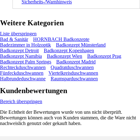
Sicherheits-/Warnhinweis
Weitere Kategorien
Liste überspringen
Bad & Sanitär
HORNBACH Badkonzepte
Badezimmer in Holzoptik
Badkonzept Münsterland
Badkonzept Detroit
Badkonzept Kopenhagen
Badkonzept Namibia
Badkonzept Wien
Badkonzept Prag
Badkonzept Palm Springs
Badkonzept Madrid
Rechteckduschwannen
Quadratduschwannen
Fünfeckduschwannen
Viertelkreisduschwannen
Halbrundeduschwanne
Raumsparduschwannen
Kundenbewertungen
Bereich überspringen
Die Echtheit der Bewertungen wurde von uns nicht überprüft.
Bewertungen können auch von Kunden stammen, die die Ware nicht
nachweislich genutzt oder gekauft haben.