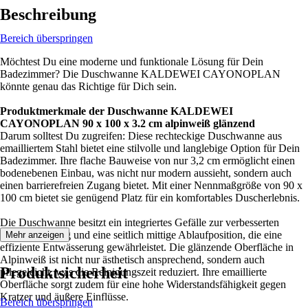
Beschreibung
Bereich überspringen
Möchtest Du eine moderne und funktionale Lösung für Dein
Badezimmer? Die Duschwanne KALDEWEI CAYONOPLAN
könnte genau das Richtige für Dich sein.
Produktmerkmale der Duschwanne KALDEWEI
CAYONOPLAN 90 x 100 x 3.2 cm alpinweiß glänzend
Darum solltest Du zugreifen: Diese rechteckige Duschwanne aus
emailliertem Stahl bietet eine stilvolle und langlebige Option für Dein
Badezimmer. Ihre flache Bauweise von nur 3,2 cm ermöglicht einen
bodenebenen Einbau, was nicht nur modern aussieht, sondern auch
einen barrierefreien Zugang bietet. Mit einer Nennmaßgröße von 90 x
100 cm bietet sie genügend Platz für ein komfortables Duscherlebnis.
Die Duschwanne besitzt ein integriertes Gefälle zur verbesserten
Wasserableitung und eine seitlich mittige Ablaufposition, die eine
Mehr anzeigen
effiziente Entwässerung gewährleistet. Die glänzende Oberfläche in
Alpinweiß ist nicht nur ästhetisch ansprechend, sondern auch
Produktsicherheit
pflegeleicht, was die Reinigungszeit reduziert. Ihre emaillierte
Oberfläche sorgt zudem für eine hohe Widerstandsfähigkeit gegen
Kratzer und äußere Einflüsse.
Bereich überspringen