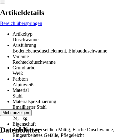
Artikeldetails
Bereich überspringen
Artikeltyp
Duschwanne
Ausführung
Bodenebenesduschelement, Einbauduschwanne
Variante
Rechteckduschwanne
Grundfarbe
Weiß
Farbton
Alpinweiß
Material
Stahl
Materialspezifizierung
Emaillierter Stahl
Gewicht
Mehr anzeigen
24,1 kg
Eigenschaft
Datenblätter
Ablaufposition seitlich Mittig, Flache Duschwanne,
Eingearbeitetes Gefälle, Pflegeleicht