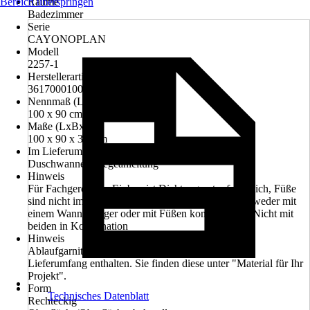
Bereich überspringen
Räume
Badezimmer
Serie
CAYONOPLAN
Modell
2257-1
Herstellerartikelnummer
361700010001
Nennmaß (LxB)
100 x 90 cm
Maße (LxBxH)
100 x 90 x 3.2 cm
Im Lieferumfang enthalten
Duschwanne, Pflegeanleitung
Hinweis
Für Fachgerechten Einbau ist Dichtungsset erforderlich, Füße
sind nicht im Lieferumfang enthalten, Wanne ist entweder mit
einem Wannenträger oder mit Füßen kombinierbar. Nicht mit
beiden in Kombination
Hinweis
Ablaufgarnitur und Ablaufabdeckung sind nicht im
Lieferumfang enthalten. Sie finden diese unter "Material für Ihr
Projekt".
Form
Technisches Datenblatt
Rechteckig