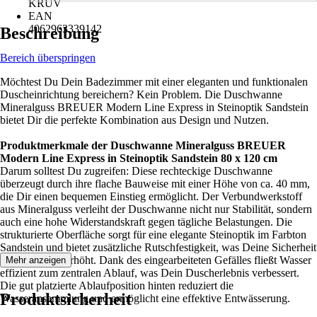
KRUV
EAN
4062963339142
Beschreibung
Bereich überspringen
Möchtest Du Dein Badezimmer mit einer eleganten und funktionalen
Duscheinrichtung bereichern? Kein Problem. Die Duschwanne
Mineralguss BREUER Modern Line Express in Steinoptik Sandstein
bietet Dir die perfekte Kombination aus Design und Nutzen.
Produktmerkmale der Duschwanne Mineralguss BREUER
Modern Line Express in Steinoptik Sandstein 80 x 120 cm
Darum solltest Du zugreifen: Diese rechteckige Duschwanne
überzeugt durch ihre flache Bauweise mit einer Höhe von ca. 40 mm,
die Dir einen bequemen Einstieg ermöglicht. Der Verbundwerkstoff
aus Mineralguss verleiht der Duschwanne nicht nur Stabilität, sondern
auch eine hohe Widerstandskraft gegen tägliche Belastungen. Die
strukturierte Oberfläche sorgt für eine elegante Steinoptik im Farbton
Sandstein und bietet zusätzliche Rutschfestigkeit, was Deine Sicherheit
in der Dusche erhöht. Dank des eingearbeiteten Gefälles fließt Wasser
Mehr anzeigen
effizient zum zentralen Ablauf, was Dein Duscherlebnis verbessert.
Die gut platzierte Ablaufposition hinten reduziert die
Produktsicherheit
Wasseransammlung und ermöglicht eine effektive Entwässerung.