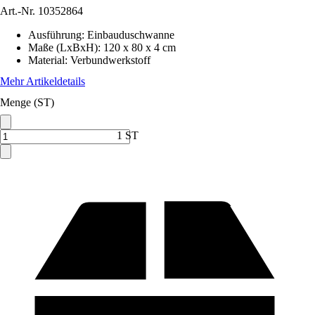
Art.-Nr.
10352864
Ausführung
:
Einbauduschwanne
Maße (LxBxH)
:
120 x 80 x 4 cm
Material
:
Verbundwerkstoff
Mehr Artikeldetails
Menge (ST)
1 ST