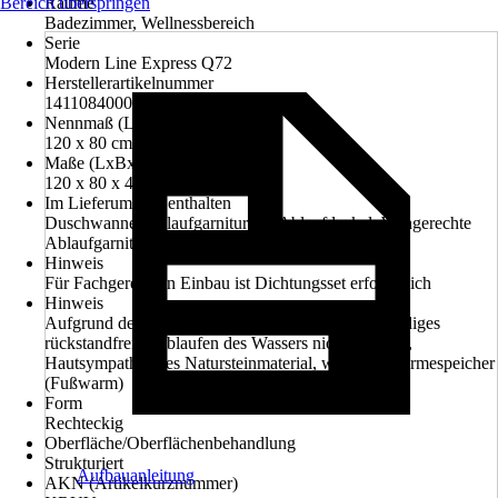
Bereich überspringen
Räume
Badezimmer, Wellnessbereich
Serie
Modern Line Express Q72
Herstellerartikelnummer
1411084000022
Nennmaß (LxB)
120 x 80 cm
Maße (LxBxH)
120 x 80 x 4 cm
Im Lieferumfang enthalten
Duschwanne, Ablaufgarnitur mit Ablaufdeckel, Waagerechte
Ablaufgarnitur DN50
Hinweis
Für Fachgerechten Einbau ist Dichtungsset erforderlich
Hinweis
Aufgrund der Steinoptik-Oberfläche ist ein vollständiges
rückstandfreies Ablaufen des Wassers nicht möglich,
Hautsympathisches Natursteinmaterial, wirkt als Wärmespeicher
(Fußwarm)
Form
Rechteckig
Oberfläche/Oberflächenbehandlung
Strukturiert
Aufbauanleitung
AKN (Artikelkurznummer)