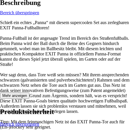
Beschreibung
Bereich überspringen
Schieß ein echtes „Panna“ mit diesem supercoolen Set aus zerlegbaren
EXIT Panna-Fußballtoren!
Panna-Fußball ist der angesagte Trend im Bereich des Straßenfußballs.
Beim Panna wird der Ball durch die Beine des Gegners hindurch
getunnelt, wobei man im Ballbesitz bleibt. Mit diesem leichten und
praktischen Kompakttor EXIT Panna in offiziellem Panna-Format
kannst du dieses Spiel jetzt überall spielen, im Garten oder auf der
Straße!
Wer sagt denn, dass Tore weiß sein müssen? Mit ihrem ansprechenden
schwarzen (galvanisierten und pulverbeschichteten!) Rahmen und dem
schwarzen Netz sehen die Tore auch im Garten gut aus. Das Netz ist
dank seiner innovativen Befestigungsweise (zum Patent angemeldet)
nicht länger ein Grund zum Ärgernis, sondern hält, was es verspricht!
Mehr anzeigen
Diese EXIT Panna-Goals bieten qualitativ hochwertigen Fußballspaß.
Außerdem lassen sie sich problemlos verstauen und mitnehmen, weil
Produktsicherheit
sie sich im Handumdrehen zerlegen lassen.
Tipp: Mit dem feinmaschigen Netz ist das EXIT Panna-Tor auch für
Bereich überspringen
(Eis-)Hockey sehr geeignet.