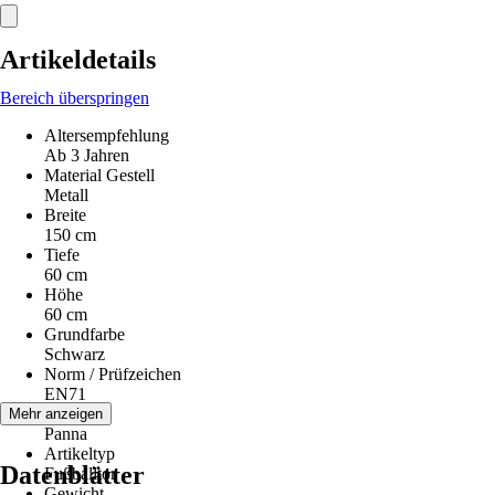
Artikeldetails
Bereich überspringen
Altersempfehlung
Ab 3 Jahren
Material Gestell
Metall
Breite
150 cm
Tiefe
60 cm
Höhe
60 cm
Grundfarbe
Schwarz
Norm / Prüfzeichen
EN71
Serie
Mehr anzeigen
Panna
Artikeltyp
Datenblätter
Fußballtor
Gewicht