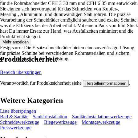
für die Rohrabschneider CFH 3-30 mm und CFH 6-35 mm entwickelt.
Sie eignen sich hervorragend für das Schneiden von Kupfer-,
Messing-, Aluminium- und dünnwandigen Stahlrohren. Die präzise
Verarbeitung der Schneidräder ermöglicht saubere und exakte Schnitte,
was die Effizienz bei der Arbeit erhöht. Mit einem Pack von fünf Stück
hast Du immer Ersatz zur Hand, was Ausfallzeiten minimiert und die
Produktivität steigert.
Mehr anzeigen
Festgezurrt: Die Ersatzschneideräder bieten eine zuverlässige Lösung
für präzise Schnitte bei verschiedenen Rohrmaterialien und sichern
Produktsicherheit
eine kontinuierliche Arbeitsleistung.
Bereich überspringen
Verantwortlich für Produktsicherheit siehe
.
Herstellerinformationen
Weitere Kategorien
Liste überspringen
Bad & Sanitär
Sanitärinstallation
Sanitär-Installationswerkzeuge
Schneidewerkzeuge
Biegewerkzeuge
Montagewerkzeuge
Presswerkzeuge