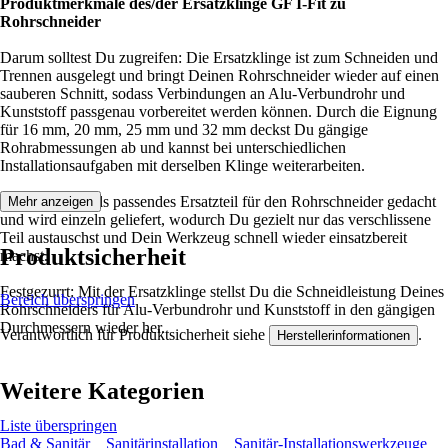
Produktmerkmale des/der Ersatzklinge GF I-Fit zu
Rohrschneider
Darum solltest Du zugreifen: Die Ersatzklinge ist zum Schneiden und
Trennen ausgelegt und bringt Deinen Rohrschneider wieder auf einen
sauberen Schnitt, sodass Verbindungen an Alu-Verbundrohr und
Kunststoff passgenau vorbereitet werden können. Durch die Eignung
für 16 mm, 20 mm, 25 mm und 32 mm deckst Du gängige
Rohrabmessungen ab und kannst bei unterschiedlichen
Installationsaufgaben mit derselben Klinge weiterarbeiten.
Die Klinge ist als passendes Ersatzteil für den Rohrschneider gedacht
Mehr anzeigen
und wird einzeln geliefert, wodurch Du gezielt nur das verschlissene
Teil austauschst und Dein Werkzeug schnell wieder einsatzbereit
Produktsicherheit
machst.
Festgezurrt: Mit der Ersatzklinge stellst Du die Schneidleistung Deines
Bereich überspringen
Rohrschneiders für Alu-Verbundrohr und Kunststoff in den gängigen
Durchmessern wieder her.
Verantwortlich für Produktsicherheit siehe
.
Herstellerinformationen
Weitere Kategorien
Liste überspringen
Bad & Sanitär
Sanitärinstallation
Sanitär-Installationswerkzeuge