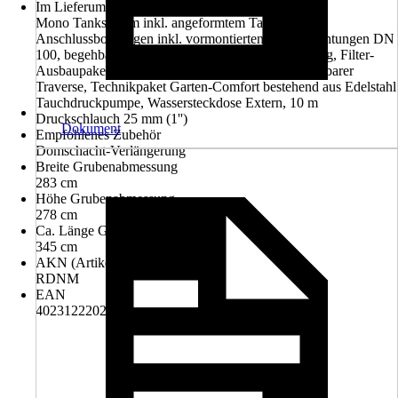
Im Lieferumfang enthalten
Mono Tanksystem inkl. angeformtem Tankdom, 4
Anschlussbohrungen inkl. vormontierten Lippendichtungen DN
100, begehbare Tankabdeckung mit Kindersicherung, Filter-
Ausbaupaket 1 bestehend aus Filterkorb mit verstellbarer
Traverse, Technikpaket Garten-Comfort bestehend aus Edelstahl
Tauchdruckpumpe, Wassersteckdose Extern, 10 m
Druckschlauch 25 mm (1'')
Dokument
Empfohlenes Zubehör
Domschacht-Verlängerung
Breite Grubenabmessung
283 cm
Höhe Grubenabmessung
278 cm
Ca. Länge Grubenabmessung
345 cm
AKN (Artikelkurznummer)
RDNM
EAN
4023122202028