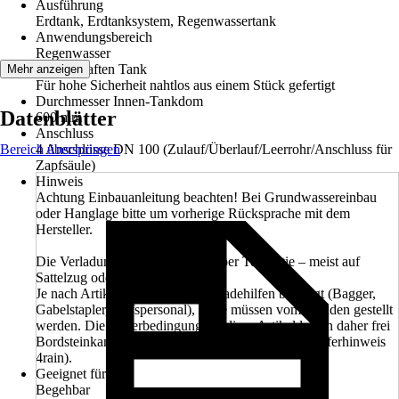
Ausführung
Erdtank, Erdtanksystem, Regenwassertank
Anwendungsbereich
Regenwasser
Eigenschaften Tank
Mehr anzeigen
Für hohe Sicherheit nahtlos aus einem Stück gefertigt
Durchmesser Innen-Tankdom
Datenblätter
600 mm
Anschluss
Bereich überspringen
4 Anschlüsse DN 100 (Zulauf/Überlauf/Leerrohr/Anschluss für
Zapfsäule)
Hinweis
Achtung Einbauanleitung beachten! Bei Grundwassereinbau
oder Hanglage bitte um vorherige Rücksprache mit dem
Hersteller.
Die Verladung des Tanks erfolgt per Teilpartie – meist auf
Sattelzug oder Jumbo-LKW.
Je nach Artikelgröße werden Entladehilfen benötigt (Bagger,
Gabelstapler, Hilfspersonal), diese müssen vom Kunden gestellt
werden. Die Lieferbedingung für diese Artikel lauten daher frei
Bordsteinkante unabgeladen (siehe Datenblatt Anlieferhinweis
4rain).
Geeignet für
Begehbar