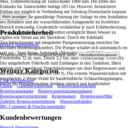
Max. Erdüberdeckung ab Tankschulter 1000 mm. Die Höhe des
Erdtanks bis Tankschulter beträgt 183 cm. Hinweis: frostsicherer
Einbau nur möglich in Verbindung mit Teleskop-Domschacht (separat
erhältlich). Für die ganzjährige Nutzung der Anlage ist eine Installation
Mehr anzeigen
des Behälters und der wasserführenden Anlagenteile im frostfreien
Bereich notwendig. Grubentiefe veränderbar je nach Erdüberdeckung.
Produktsicherheit
Das Komplettpaket Garten-Comfort ermöglicht Ihnen Wasser zu
zapfen wie Strom aus der Steckdose. Durch die Edelstahl
Tauchdruckpumpe mit integrierter Pumpensteuerung erreichen Sie
Bereich überspringen
höchsten Bedienungskomfort. Die Pumpe schaltet sich automatisch ein
und aus / Start-Stopp-Automatik (Motorleistung 0,85 kW, max.
Verantwortlich für Produktsicherheit siehe
.
Herstellerinformationen
Förderhöhe 32 m, max. Druck 3,2 bar, max. Fördermenge 5.100 l/h).
Der mitgelieferte Filterkorb zum Einhängen in den Tankdom, filtert
einfach und zuverlässig Verschmutzungen aus dem Regenwasser und
Weitere Kategorien
hat eine Wasserausbeute von 100 %. Die externe Wassersteckdose mit
integriertem 2-Wege-Ventil für handelsübliche Schlauchkupplungen,
Liste überspringen
macht die Wasserentnahme denkbar einfach und komfortabel.
Garten
Gartenbewässerung
Regenwassernutzung
Regenwassertanks
Regenwassernutzungsanlagen
Regenwasserversickerung
Regentonnen
Regenwasserfilter
Zubehör Regenwassernutzung
Wasserzapfsäulen
IBC Container & Frischwassertanks
Kundenbewertungen
Bereich überspringen