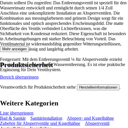
Darum solltest Du zugreifen: Das Entleerungsventil ist speziell für den
Wassereinsatz entwickelt und ermöglicht durch seinen 1/4 Zoll
Anschluss eine unkomplizierte Installation an Absperrventilen. Die
Kombination aus messingfarbenem und grünem Design sorgt für ein
funktionales und optisch ansprechendes Erscheinungsbild. Die matte
Oberfläche des Ventils verhindert Lichtreflexionen, was die
Sichtbarkeit von Kondensat reduziert. Diese Eigenschaft ist besonders
in Arbeitsumgebungen mit starker Beleuchtung von Vorteil. Das
Ventilmaterial ist widerstandsfähig gegenüber Witterungseinflüssen,
sodass es zuverlässig und langlebig arbeitet.
Mehr anzeigen
Festgezurrt: Mit dem Entleerungsventil ¼ für Absperrventile erzielst
Produktsicherheit
Du eine sichere und einfache Wasserentleerung. Es ist eine praktische
Ergänzung für Dein Ventilsystem.
Bereich überspringen
Verantwortlich für Produktsicherheit siehe
.
Herstellerinformationen
Weitere Kategorien
Liste überspringen
Bad & Sanitär
Sanitärinstallation
Absperr- und Kugelhähne
Zubehör für Absperrventile und Kugelhähne
Absperrventil