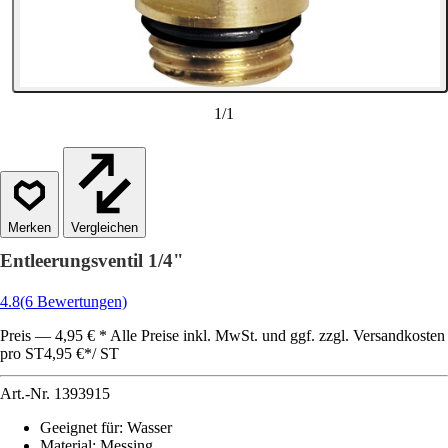
1
/
1
Vergleichen
Entleerungsventil 1/4"
4.8
(6 Bewertungen)
Preis — 4,95 € * Alle Preise inkl. MwSt. und ggf. zzgl. Versandkosten
pro ST
4,95 €
*
/
ST
Art.-Nr.
1393915
Geeignet für
:
Wasser
Material
:
Messing