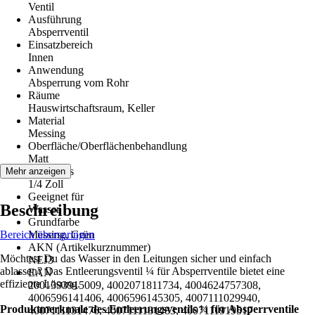
Ventil
Ausführung
Absperrventil
Einsatzbereich
Innen
Anwendung
Absperrung vom Rohr
Räume
Hauswirtschaftsraum, Keller
Material
Messing
Oberfläche/Oberflächenbehandlung
Matt
Anschluss
Mehr anzeigen
1/4 Zoll
Geeignet für
Beschreibung
Wasser
Grundfarbe
Bereich überspringen
Messing, Grün
AKN (Artikelkurznummer)
Möchtest Du das Wasser in den Leitungen sicher und einfach
NEJ3
ablassen? Das Entleerungsventil ¼ für Absperrventile bietet eine
EAN
effiziente Lösung.
2001393915009, 4002071811734, 4004624757308,
4006596141406, 4006596145305, 4007111029940,
Produktmerkmale des Entleerungsventils ¼ für Absperrventile
4007111131476, 4007111131483, 4007111919517